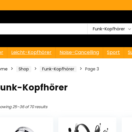
Funk-Kopfhörer
er
Leicht-Kopfhörer
Noise-Cancelling
Sport
S
ome
Shop
Funk-Kopfhörer
Page 3
Funk-Kopfhörer
owing 25–36 of 70 results