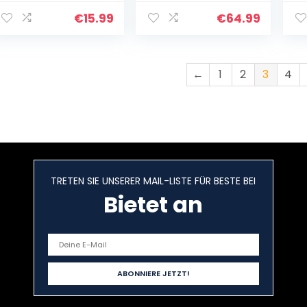
Headset, faltbar,
Ear kabellose
mit LED-
Kopfhörer 196ft
€
15.99
€
64.99
Beleuchtung,
Wireless-
Bluetooth, Over-
Reichweite,unters
Ear-Kopfhörer…
tützen Optical…
←
1
2
3
4
TRETEN SIE UNSERER MAIL-LISTE FÜR BESTE BEI
Bietet an