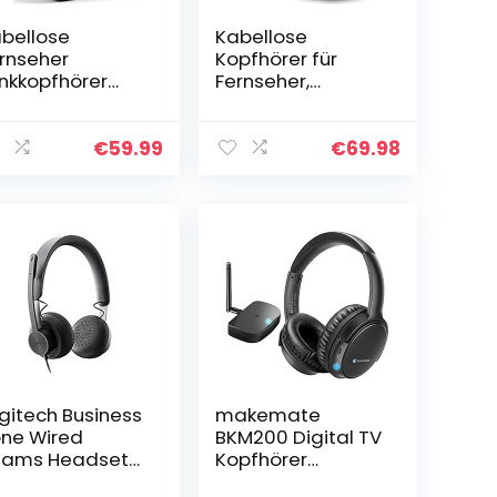
bellose
Kabellose
rnseher
Kopfhörer für
nkkopfhörer
Fernseher,
4GHz
Skyaudio
ertragungsfre
Funkkopfhörer
enz Over Ear
kabellos mit
€
59.99
€
69.98
gitales
2.4GHz
pfhörer mit
Transmitter, für
destation, 30
TV/Tablet/PC/La
ter…
ptop, bis…
gitech Business
makemate
ne Wired
BKM200 Digital TV
eams Headset
Kopfhörer
afit
Kabellos,