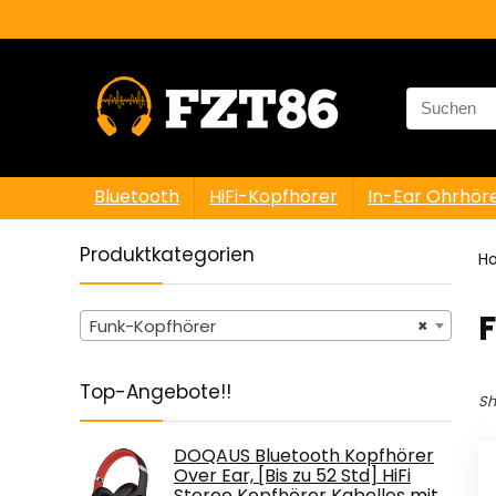
Search
for:
Bluetooth
HiFi-Kopfhörer
In-Ear Ohrhör
Produktkategorien
H
Funk-Kopfhörer
×
Top-Angebote!!
Sh
DOQAUS Bluetooth Kopfhörer
Over Ear, [Bis zu 52 Std] HiFi
Stereo Kopfhörer Kabellos mit