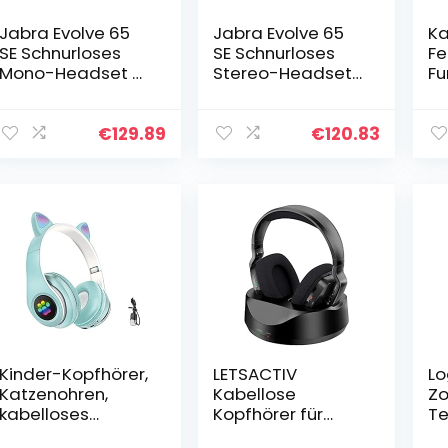
Jabra Evolve 65
Jabra Evolve 65
Ka
SE Schnurloses
SE Schnurloses
Fe
Mono-Headset –
Stereo-Headset
Fu
Bluetooth-
– Bluetooth-
2.
Headset mit
Headset mit
Üb
Mikrofon mit
Mikrofon mit
qu
€
129.89
€
120.83
Geräuschunterdr
Geräuschunterdr
Di
ückung,
ückung und
Ko
langlebigem
langlebigem…
La
Akku…
Me
Kinder-Kopfhörer,
LETSACTIV
Lo
Katzenohren,
Kabellose
Zo
kabelloses
Kopfhörer für
T
Gaming-
Fernseher, Over-
Gr