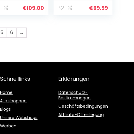
Kabellose
Kopfhörer für
€
109.00
€
69.99
Fernseher mit
Optischem
Bluetooth Sender,
bis zu…
5
6
→
Schnelllinks
Erklärungen
Home
Datenschutz-
Bestimmungen
Alle shoppen
Geschäftsbedingungen
Blogs
Affiliate-Offenlegung
Unsere Webshops
Werben