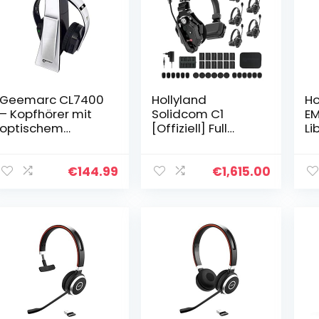
Geemarc CL7400
Hollyland
Ho
– Kopfhörer mit
Solidcom C1
EM
optischem
[Offiziell] Full
Li
Anschluss und
Duplex Wireless
Bl
verstärkter
Intercom System
Ko
Lautstärke für
350m Reichweite
fa
€
144.99
€
1,615.00
Fernseher,
Kabellose
Ea
Mobiltelefone und
Headset 6
Ge
Computer…
Nutzer…
g