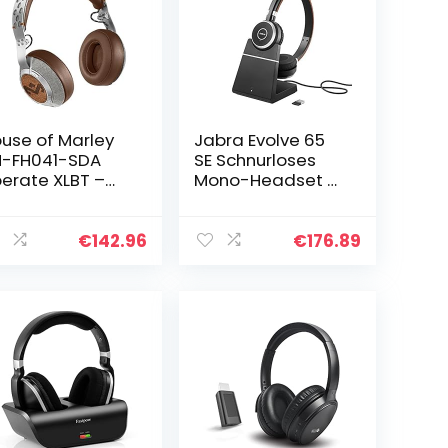
use of Marley
Jabra Evolve 65
-FH041-SDA
SE Schnurloses
berate XLBT –
Mono-Headset –
uetooth Funk-
Bluetooth-
pfhörer,
Headset mit
ltbares Over-
Mikrofon mit
€
142.96
€
176.89
r-Design,
Geräuschunterdr
räuschisolierun
ückung,
…
langlebigem
Akku…