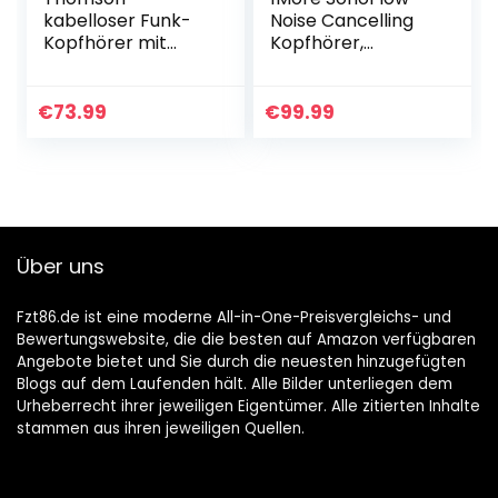
kabelloser Funk-
Noise Cancelling
Kopfhörer mit
Kopfhörer,
Ladestation
Bluetooth
(WHP3321BK Over-
Kopfhörer mit
Ear-Kopfhörer für
Aktiver
€
73.99
€
99.99
Fernseher/TV, TV-
Geräuschunterdrü
Kopfhörer mit…
ckung, 70 Stunden
Wiedergabe…
Über uns
Fzt86.de ist eine moderne All-in-One-Preisvergleichs- und
Bewertungswebsite, die die besten auf Amazon verfügbaren
Angebote bietet und Sie durch die neuesten hinzugefügten
Blogs auf dem Laufenden hält. Alle Bilder unterliegen dem
Urheberrecht ihrer jeweiligen Eigentümer. Alle zitierten Inhalte
stammen aus ihren jeweiligen Quellen.