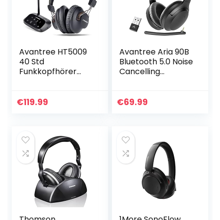
Avantree HT5009
Avantree Aria 90B
40 Std
Bluetooth 5.0 Noise
Funkkopfhörer
Cancelling
Kabellose zum
Kopfhörer mit
Fernseher mit
Mikrofon & USB
Sender (OPTISCH
Adapter für PC
€
119.99
€
69.99
RCA AUX), Wireless
Laptop
Bluetooth 5.0 TV…
Mobiltelefone, 35…
Thomson
1More SonoFlow