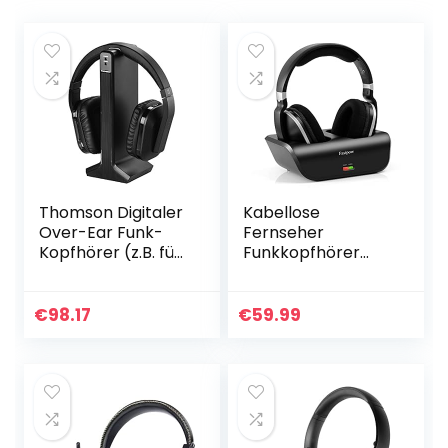
Thomson Digitaler
Kabellose
Over-Ear Funk-
Fernseher
Kopfhörer (z.B. für
Funkkopfhörer
TV/HiFi/Smartpho
2.4GHz
ne/Tablet/PC/Lap
Übertragungsfreq
top, mit
uenz Over Ear
€
98.17
€
59.99
Ladestation,
Digitales
kabellose…
Kopfhörer mit
Ladestation, 30
Meter…