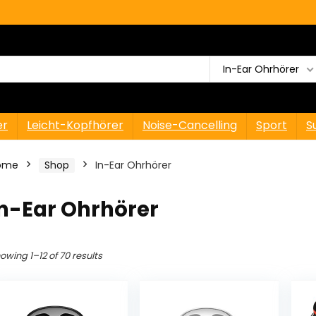
In-Ear Ohrhörer
er
Leicht-Kopfhörer
Noise-Cancelling
Sport
S
ome
Shop
In-Ear Ohrhörer
In-Ear Ohrhörer
owing 1–12 of 70 results