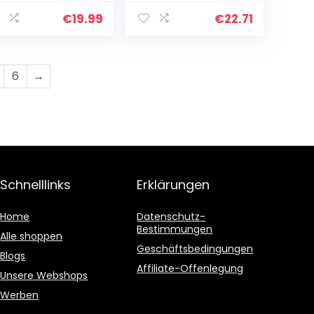
uetooth 5.1 mit
Stereo Klang,
cs, 30H
Wireless
€
19.99
€
22.71
uetooth
Kopfhörer mit
pfhörer Sport
Klarem Mikrofon,
7…
Bluetooth 5.3…
6
→
Schnelllinks
Erklärungen
Home
Datenschutz-
Bestimmungen
Alle shoppen
Geschäftsbedingungen
Blogs
Affiliate-Offenlegung
Unsere Webshops
Werben