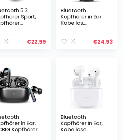
uetooth 5.3
Bluetooth
pfhörer Sport,
Kopfhörer in Ear
pfhörer
Kabellos,
bellos In Ear
Bluetooth 5.1 Sport
pfhörer
Ohrhörer mit HiFi
uetooth Stereo
Stereo Sound/LED
€
22.99
€
24.93
ss, 48H
Anzeige/32 Std
rhörer Komfort
Akku/Touch…
t…
uetooth
Bluetooth
pfhörer in Ear,
Kopfhörer In Ear,
BIG Kopfhörer
Kabellose
bellos
Kopfhörer HiFi