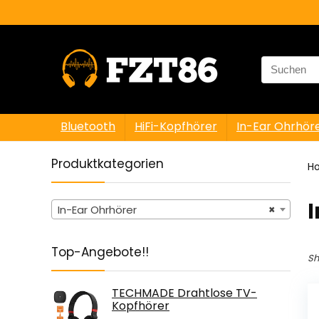
Search
for:
Bluetooth
HiFi-Kopfhörer
In-Ear Ohrhör
Produktkategorien
H
In-Ear Ohrhörer
×
Top-Angebote!!
Sh
TECHMADE Drahtlose TV-
Kopfhörer