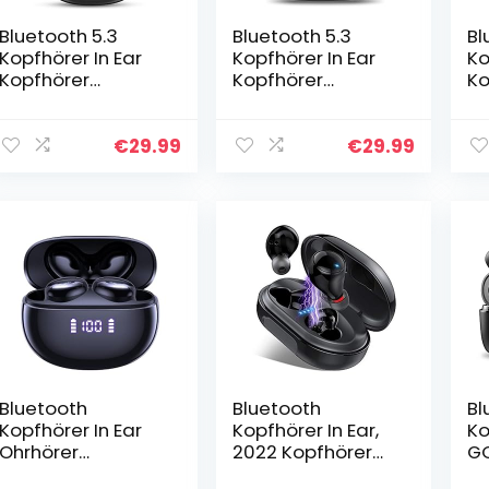
Bluetooth 5.3
Bluetooth 5.3
Bl
Kopfhörer In Ear
Kopfhörer In Ear
Ko
Kopfhörer
Kopfhörer
Ko
Kabellos
Kabellos mit Dual
Ka
Bluetooth ENC
Mikrofon, 2022
Ko
Noise Cancelling
Neue Kabellose
Bl
€
29.99
€
29.99
mit 4 Mic,
Kopfhörer
Ba
Kabellose
Bluetooth 40H
Oh
Kopfhörer 35H
Deep…
Fi
Deep…
Bluetooth
Bluetooth
Bl
Kopfhörer In Ear
Kopfhörer In Ear,
Ko
Ohrhörer
2022 Kopfhörer
GC
Kabellose 40Std.
Kabellos IP8
Ka