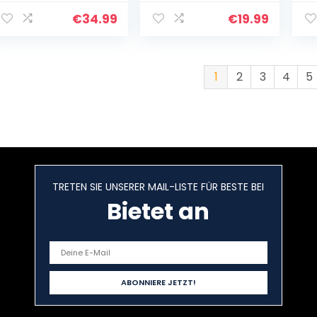
Spielzeit mit
Wasserdicht 150H
Bl
Mikrofon Headset,
mit Ladebox,
Mi
€
34.99
€
19.99
Kabelloses
Sport Wireless
Bl
Aufladen & IPX7…
Kopfhörer
Ko
Bluetooth…
IP
1
2
3
4
5
TRETEN SIE UNSERER MAIL-LISTE FÜR BESTE BEI
Bietet an