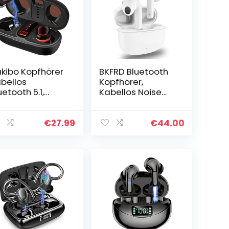
kibo Kopfhörer
BKFRD Bluetooth
bellos
Kopfhörer,
uetooth 5.1,
Kabellos Noise
reless Sport
Cancelling, 5.1 mit
pfhörer mit
Mikrofon, In Ear
krofon in-Ear
HiFi Stereo Sound,
€
27.99
€
44.00
ereo Sound Ipx7
30H Spielzeit,
rhöre mit…
IPX7…