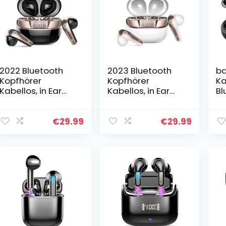
2022 Bluetooth
2023 Bluetooth
ba
Kopfhörer
Kopfhörer
Ka
Kabellos, in Ear
Kabellos, in Ear
Bl
Kopfhörer
Kopfhörer
Wi
Bluetooth 5.3 mit
Bluetooth 5.3 mit
Ko
HD Mikrofon, 40H
HD Mikrofon, 40H
Mi
€
29.99
€
29.99
HiFi Stereo Noise
HiFi Stereo Noise
St
Cancelling…
Cancelling…
Oh