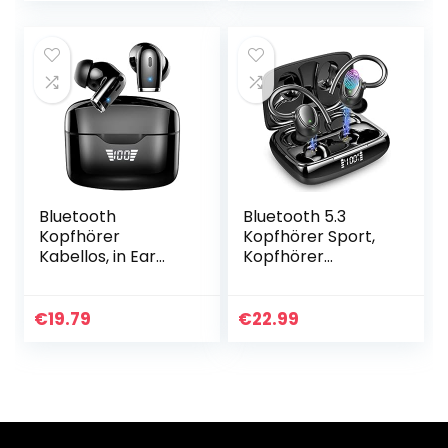
Wireless Earbuds
Kabel In-Ear
mit 2…
Ohrhörer…
Bluetooth
Bluetooth 5.3
Kopfhörer
Kopfhörer Sport,
Kabellos, in Ear
Kopfhörer
Kopfhörer
Kabellos In Ear
Bluetooth 5.3 mit
Kopfhörer
Dual HD Mikrofon,
Bluetooth Stereo
€
19.79
€
22.99
40Std Immersiver
Bass, 48H
Premium Sound…
Ohrhörer Komfort
Fit…