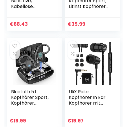
Buds Live,
Kopfhörer Sport,
Kabellose
Litinst Kopfhörer
Bluetooth-
Kabellos Bluetooth
Kopfhörer mit
5.1 3D Stereo mit
Noise Cancelling
Mic, 50Std
€
68.43
€
35.99
(ANC),
Spielzeit, Dual LED
ausdauernder
Anzeige…
Akku, Sound by
AKG…
Bluetoth 5.1
UliX Rider
Kopfhörer Sport,
Kopfhörer In Ear
Kopfhörer
Kopfhörer mit
Kabellos In Ear
Kabel und
Kabellose
Mikrofon, 5 Jahre
Sportkopfhörer
Garantie,
€
19.99
€
19.97
IP7 Wasserdicht
Verdrehsicherem