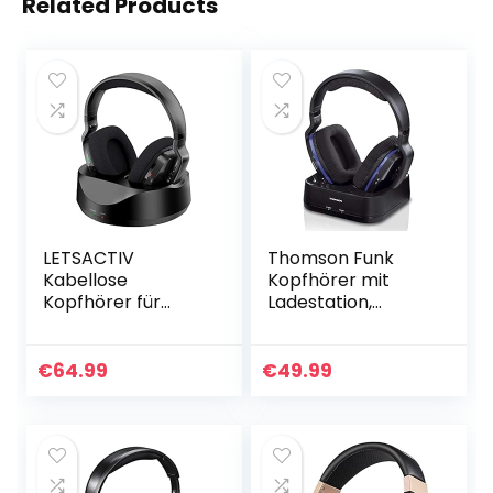
Related Products
LETSACTIV
Thomson Funk
Kabellose
Kopfhörer mit
Kopfhörer für
Ladestation,
Fernseher, Over-
Funkkopfhörer für
Ear kabellose
TV , Over-Ear
Kopfhörer 196ft
Headset kabellos ,
€
64.99
€
49.99
Wireless-
Headphones mit
Reichweite,unterst
PLL-System…
ützen Optical…