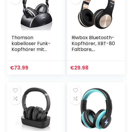
Thomson
Riwbox Bluetooth-
kabelloser Funk-
Kopfhörer, XBT-80
Kopfhörer mit
Faltbare,
Ladestation
kabellose Stereo-
(WHP3321BK Over-
Kopfhörer Over-
Ear-Kopfhörer für
Ear mit Mikrofon
€
73.99
€
29.98
Fernseher/TV, TV-
und
Kopfhörer mit…
Lautstärkeregelun
g…