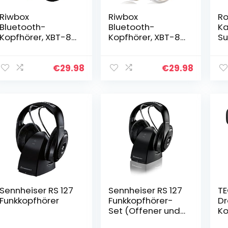
Riwbox
Riwbox
Ro
Bluetooth-
Bluetooth-
Ka
Kopfhörer, XBT-80
Kopfhörer, XBT-80
Su
Faltbare,
Faltbare,
RG
kabellose Stereo-
kabellose Stereo-
H
Kopfhörer Over-
Kopfhörer Over-
€
29.98
€
29.98
Ear mit Mikrofon
Ear mit Mikrofon
und
und
Lautstärkeregelu
Lautstärkeregelu
ng…
ng…
Sennheiser RS 127
Sennheiser RS 127
T
Funkkopfhörer
Funkkopfhörer-
Dr
Set (Offener und
Ko
ohrumschließend,