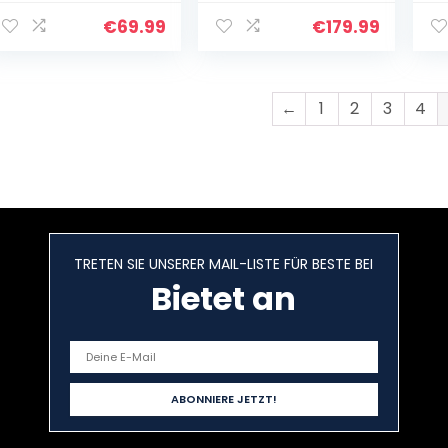
selbstlernende
Aussteuerungsau
€
69.99
€
179.99
tomatik)
←
1
2
3
4
TRETEN SIE UNSERER MAIL-LISTE FÜR BESTE BEI
Bietet an