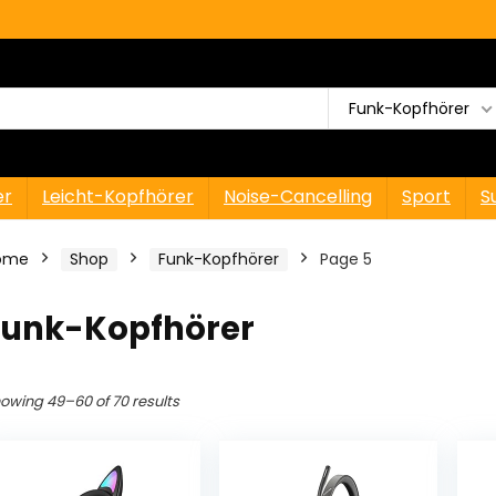
Funk-Kopfhörer
er
Leicht-Kopfhörer
Noise-Cancelling
Sport
S
ome
Shop
Funk-Kopfhörer
Page 5
Funk-Kopfhörer
owing 49–60 of 70 results