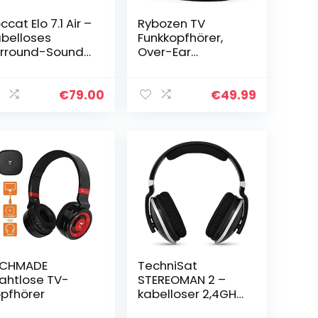
ccat Elo 7.1 Air –
Rybozen TV
belloses
Funkkopfhörer,
rround-Sound
Over-Ear
B PC Gaming
Kabellose
eadset
Kopfhörer mit
Ladestation für
€
79.00
€
49.99
Fernseher HiFi
DVD, Sender mit
3.5mm RCA…
ECHMADE
TechniSat
ahtlose TV-
STEREOMAN 2 –
pfhörer
kabelloser 2,4GHz
Funkkopfhörer (für