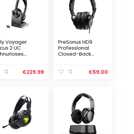
ly Voyager
PreSonus HD9
cus 2 UC
Professional
hnurloses
Closed-Back
adset +
Monitoring-
destation
Kopfhörer
lantronics) –
€
229.99
€
59.00
tive Noise
ncelling (ANC)
lange…