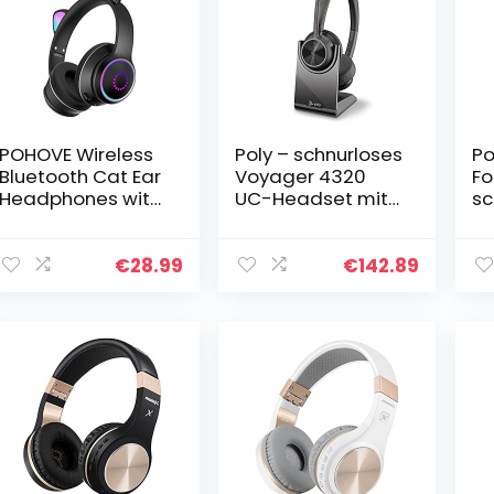
POHOVE Wireless
Poly – schnurloses
Po
Bluetooth Cat Ear
Voyager 4320
Fo
Headphones with
UC-Headset mit
sc
3 Colours LED
Ladestation
He
Dazzle Light On-
(Plantronics) –
La
Ear Stereo
Kopfhörer mit
(P
€
28.99
€
142.89
Headset,
Mikrofonarm –
Ac
Foldable and…
USB-A-
Ca
Bluetooth…
– 