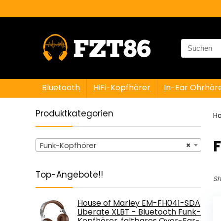
Search
for:
Bluetooth
HiFi-Kopfhörer
In-Ear Ohrhör
Produktkategorien
H
Funk-Kopfhörer
×
Top-Angebote!!
Sh
House of Marley EM-FH041-SDA
Liberate XLBT - Bluetooth Funk-
Kopfhörer, faltbares Over-Ear-