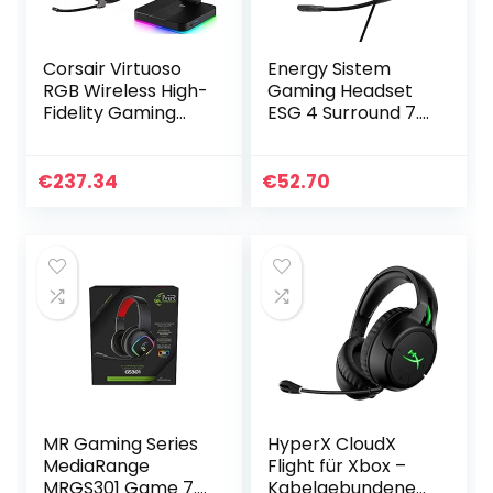
Corsair Virtuoso
Energy Sistem
RGB Wireless High-
Gaming Headset
Fidelity Gaming
ESG 4 Surround 7.1
Headset
White (Kopfhörer
(Slipstream
LED-Beleuchtung,
Technologie, 7.1
7.1 Surround-
€
237.34
€
52.70
Surround Sound)
Sound,
Carbon & ST100…
ohrumfassende…
MR Gaming Series
HyperX CloudX
MediaRange
Flight für Xbox –
MRGS301 Game 7.1
Kabelgebundenes