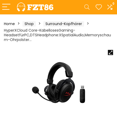
0
Home
Shop
Surround-Kopfhörer
HyperXCloud Core-KabellosesGaming-
HeadsetfürPC,DTSHeadphone:XSpatialAudio,Memoryschau
m-Ohrpolster…