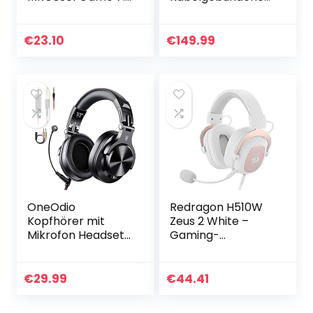
Surround
Gaming Kopfhörer,
Kopfhörer mit
Schwarz
Kabel
€
23.10
€
149.99
Schwarz/Rot
OneOdio
Redragon H510W
Kopfhörer mit
Zeus 2 White –
Mikrofon Headset
Gaming-
mit Kabel Wired
Kopfhörer –
PC Headphone mit
Komfortables
Boom Mic für
Headset – High
€
29.99
€
44.41
Handy und PC HiFi
Definition Audio +
Studio Over Ear…
leistungsstarke