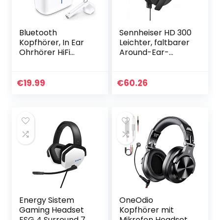
Bluetooth
Sennheiser HD 300
Kopfhörer, In Ear
Leichter, faltbarer
Ohrhörer HiFi
Around-Ear-
Sport Kopfhörer In
Kopfhörer ̶̶
Ear Kopfhörer mit
schwarz
Physische Noise
€
19.99
€
60.26
Cancelling Weiß
Energy Sistem
OneOdio
Gaming Headset
Kopfhörer mit
ESG 4 Surround 7.1
Mikrofon Headset