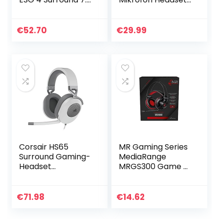
White (Kopfhörer
mit Kabel Wired
LED-Beleuchtung,
PC Headphone mit
7.1 Surround-
Boom Mic für
€
52.70
€
29.99
Sound,
Handy und PC HiFi
ohrumfassende…
Studio Over Ear…
Corsair HS65
MR Gaming Series
Surround Gaming-
MediaRange
Headset
MRGS300 Game 5.1
(Kunstleder-
Surround
Ohrmuscheln aus
Kopfhörer mit
Memory-
Kabel
€
71.98
€
14.62
Schaumstoff,
Schwarz/Rot
Dolby Audio 7.1-