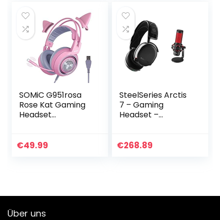
SOMiC G951rosa
SteelSeries Arctis
Rose Kat Gaming
7 – Gaming
Headset
Headset –
Kopfhörer mit
verlustfreies und
Virtuell 7.1 Klingen
drahtloses – DTS
und LED Licht,
Headphone:X v2.0
€
49.99
€
268.89
Mikrofon für
Surround -
Computer, PS4…
Schwarz &
HyperX…
Über uns