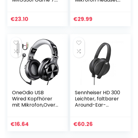
Surround
mit Kabel Wired
Kopfhörer mit
PC Headphone mit
Kabel
Boom Mic für
€
23.10
€
29.99
Schwarz/Rot
Handy und PC HiFi
Studio Over Ear…
OneOdio USB
Sennheiser HD 300
Wired Kopfhörer
Leichter, faltbarer
mit Mikrofon,Over-
Around-Ear-
Ear Headphones
Kopfhörer ̶̶
with Boom Mic
schwarz
with Volume
€
16.64
€
60.26
Control, 3.5mm
Jack for Mobile…