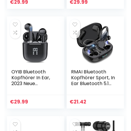
HD Mikrofon, 40H
Neue Kabellose
€
29.99
€
29.99
HiFi Stereo Noise
Kopfhörer
Cancelling…
Bluetooth 40H
Deep…
OYIB Bluetooth
RMAI Bluetooth
Kopfhörer In Ear,
Kopfhörer Sport, In
2023 Neue
Ear Bluetooth 5.1
Bluetooth 5.3
Kabellos Sport
Kabellos
Kopfhörer,
Kopfhörer mit 4
Geräuschunterdrü
€
29.99
€
21.42
ENC Mikro,
ckung Wireless
Immersiver HiFi
Stereo…
Kopfhörer…