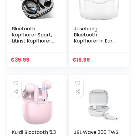
Bluetooth
Jesebang
Kopfhörer Sport,
Bluetooth
Litinst Kopfhörer
Kopfhörer in Ear,
Kabellos Bluetooth
Bluetooth 5.2
5.1 3D Stereo mit
Kopfhörer
Mic, 50Std
Kabellos mit
€
35.99
€
16.99
Spielzeit, Dual LED
Mikrofon,
Anzeige…
Immersiver
Premium Sound…
Kuizil Blootooth 5.3
JBL Wave 300 TWS