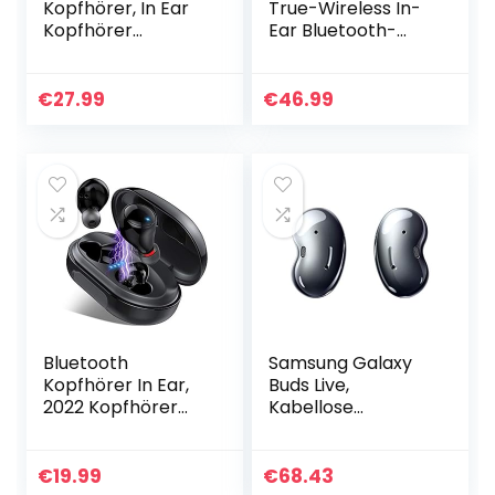
Kopfhörer, In Ear
True-Wireless In-
Kopfhörer
Ear Bluetooth-
Kabellos mit Mini
Kopfhörer in Weiß
Ladekoffer, In Ear
– Kabellose
Ohrhörer mit HiFi
Ohrhörer mit
€
27.99
€
46.99
Stereo Sound…
integriertem
Mikrofon – Musik…
Bluetooth
Samsung Galaxy
Kopfhörer In Ear,
Buds Live,
2022 Kopfhörer
Kabellose
Kabellos IP8
Bluetooth-
Wasserdicht 150H
Kopfhörer mit
mit Ladebox, Sport
Noise Cancelling
€
19.99
€
68.43