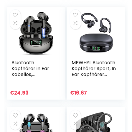
Bluetooth
MPWHYL Bluetooth
Kopfhörer in Ear
Kopfhörer Sport, In
Kabellos,
Ear Kopfhörer
Bluetooth 5.1 Sport
Bluetooth 5.3
Ohrhörer mit HiFi
Kopfhörer
Stereo Sound/LED
Kabellos, 48H
€
24.93
€
16.67
Anzeige/32 Std
Spielzeit Kabellose
Akku/Touch…
Kopfhörer…