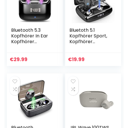
Bluetooth 5.3
Bluetoth 5.1
Kopfhörer In Ear
Kopfhörer Sport,
Kopfhörer
Kopfhörer
Kabellos mit Dual
Kabellos In Ear
Mikrofon, 2022
Kabellose
Neue Kabellose
Sportkopfhörer
€
29.99
€
19.99
Kopfhörer
IP7 Wasserdicht
Bluetooth 40H
Wireless Earbuds
Deep…
mit 2…
Bluetooth
JBL Wave 100TWS