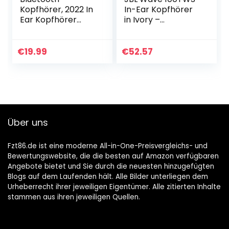
Kopfhörer, 2022 In
In-Ear Kopfhörer
Ear Kopfhörer
in Ivory –
Kabellos IP7
Kabellose
Wasserdicht 30H
Earphones mit
Wireless
Deep Bass Sound
€
19.99
€
52.57
Kopfhörer
und Dual Connect
Bluetooth 5.1
– Bis zu 20
Ohrhörer Sport…
Stunden…
Über uns
Fzt86.de ist eine moderne All-in-One-Preisvergleichs- und
Bewertungswebsite, die die besten auf Amazon verfügbaren
Angebote bietet und Sie durch die neuesten hinzugefügten
Blogs auf dem Laufenden hält. Alle Bilder unterliegen dem
Urheberrecht ihrer jeweiligen Eigentümer. Alle zitierten Inhalte
stammen aus ihren jeweiligen Quellen.