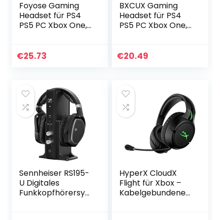
Foyose Gaming
BXCUX Gaming
Headset für PS4
Headset für PS4
PS5 PC Xbox One,
PS5 PC Xbox One,
PS4 Headset mit
PS4 Headset mit
Mikrofon Noise
Mikrofon Surround
Cancelling, 3D
Bass Sound
€
25.73
€
20.49
Stereo Surround
Kopfhörer Noise
Sound…
Cancelling…
Sennheiser RS195-
HyperX CloudX
U Digitales
Flight für Xbox –
Funkkopfhörersyst
Kabelgebundenes
em
Gaming Kopfhörer,
Schwarz