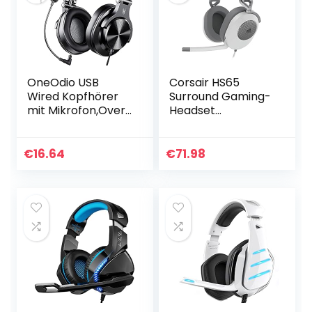
OneOdio USB
Corsair HS65
Wired Kopfhörer
Surround Gaming-
mit Mikrofon,Over-
Headset
Ear Headphones
(Kunstleder-
with Boom Mic
Ohrmuscheln aus
with Volume
Memory-
€
16.64
€
71.98
Control, 3.5mm
Schaumstoff,
Jack for Mobile…
Dolby Audio 7.1-
Surround-Sound
auf…