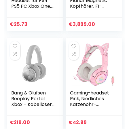
Headset für PS4
Planar Magnetic
PS5 PC Xbox One,
Kopfhörer, FI-
PS4 Headset mit
D8PAL, 0.99 x 0.99 x
Mikrofon Noise
0.99 cm
Cancelling, 3D
€
25.73
€
3,899.00
Stereo Surround
Sound…
Bang & Olufsen
Gaming-headset
Beoplay Portal
Pink, Niedliches
Xbox – Kabelloser
Katzenohr-
Bluetooth Over-
headset, 7.1-
Ear Noise
surround-sound-
Cancelling Gaming
gaming-headset
€
219.00
€
42.99
Kopfhörer, 4
Mit Einstellbarer…