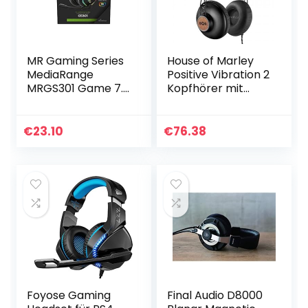
MR Gaming Series
House of Marley
MediaRange
Positive Vibration 2
MRGS301 Game 7.1
Kopfhörer mit
Surround
Mikrofon, 50 mm
Kopfhörer mit
Ohr, Schwarz –
Kabel
Amazon Vine (EM-
€
23.10
€
76.38
Schwarz/Rot
JH121-SB)
Foyose Gaming
Final Audio D8000