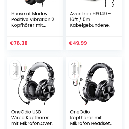
House of Marley
Avantree HF049 –
Positive Vibration 2
16ft / 5m
Kopfhörer mit
Kabelgebundener
Mikrofon, 50 mm
Kopfhörer mit
Ohr, Schwarz –
extra langem
Amazon Vine (EM-
Kabel für TV und
€
76.38
€
49.99
JH121-SB)
PC mit 50mm
Treibern…
OneOdio USB
OneOdio
Wired Kopfhörer
Kopfhörer mit
mit Mikrofon,Over-
Mikrofon Headset