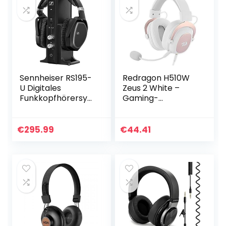
Sennheiser RS195-
Redragon H510W
U Digitales
Zeus 2 White –
Funkkopfhörersyst
Gaming-
em
Kopfhörer –
Komfortables
Headset – High
€
295.99
€
44.41
Definition Audio +
leistungsstarke
Bässe…