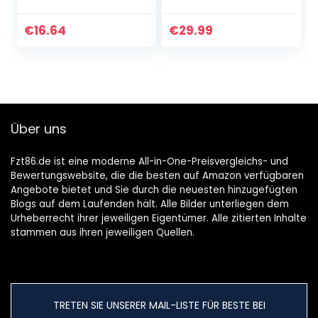
Ear Headphones
mit Kabel Wired
with Boom Mic
PC Headphone mit
with Volume
Boom Mic für
€
16.64
€
29.99
Control, 3.5mm
Handy und PC HiFi
Jack for Mobile…
Studio Over Ear…
Über uns
Fzt86.de ist eine moderne All-in-One-Preisvergleichs- und
Bewertungswebsite, die die besten auf Amazon verfügbaren
Angebote bietet und Sie durch die neuesten hinzugefügten
Blogs auf dem Laufenden hält. Alle Bilder unterliegen dem
Urheberrecht ihrer jeweiligen Eigentümer. Alle zitierten Inhalte
stammen aus ihren jeweiligen Quellen.
TRETEN SIE UNSERER MAIL-LISTE FÜR BESTE BEI