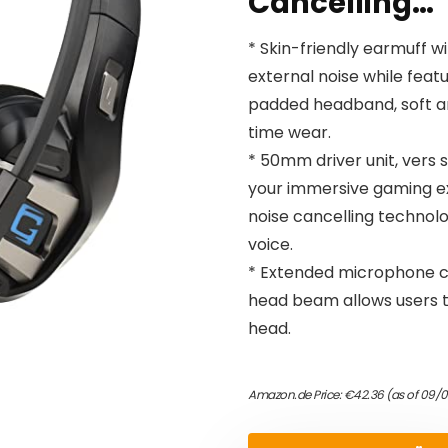
Cancelling…
* Skin-friendly earmuff w
external noise while fea
padded headband, soft an
time wear.
* 50mm driver unit, vers 
your immersive gaming ex
noise cancelling technol
voice.
* Extended microphone can
head beam allows users to 
head.
Amazon.de Price:
€
42.36
(as of 09/