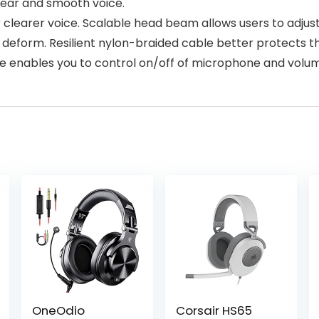
lear and smooth voice.
learer voice. Scalable head beam allows users to adjust th
o deform. Resilient nylon-braided cable better protects 
e enables you to control on/off of microphone and volum
OneOdio
Corsair HS65