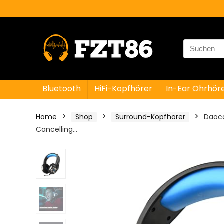
Search
for:
Bluetooth
HiFi-Kopfhörer
In-Ear Ohrhör
Home
Shop
Surround-Kopfhörer
Daoco
Cancelling…