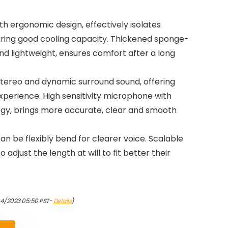
ith ergonomic design, effectively isolates
turing good cooling capacity. Thickened sponge-
d lightweight, ensures comfort after a long
stereo and dynamic surround sound, offering
perience. High sensitivity microphone with
ogy, brings more accurate, clear and smooth
 be flexibly bend for clearer voice. Scalable
adjust the length at will to fit better their
04/2023 05:50 PST-
Details
)