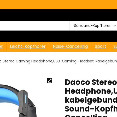
Surround-Kopfhörer
er
Leicht-Kopfhörer
Noise-Cancelling
Sport
S
 Stereo Gaming Headphone,USB-Gaming-Headset, kabelgebund
Daoco Stere
Headphone,
kabelgebund
Sound-Kopfhö