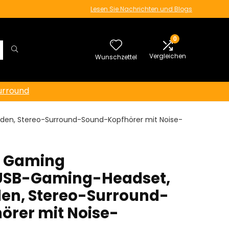
Lesen Sie Nachrichten und Blogs
0
Vergleichen
Wunschzettel
urround
en, Stereo-Surround-Sound-Kopfhörer mit Noise-
o Gaming
USB-Gaming-Headset,
en, Stereo-Surround-
rer mit Noise-