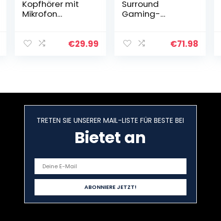
Kopfhörer mit
Surround
Mikrofon
Gaming-
Headset mit
Headset
Kabel Wired PC
(Kunstleder-
Headphone mit
Ohrmuscheln
€
29.99
€
71.98
Boom Mic für
aus Memory-
Handy und PC
Schaumstoff,
HiFi Studio Over
Dolby Audio 7.1-
Ear…
Surround-Sound
auf…
TRETEN SIE UNSERER MAIL-LISTE FÜR BESTE BEI
Bietet an