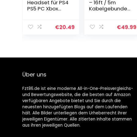
Headset für PS4
– 16ft / 5m
PS5 PC Xbox
Kabelgebunden
One, PS4
er Kopfhörer mit
Headset mit
extra langem
Mikrofon
Kabel für TV und
€
20.49
€
49.99
Surround Bass
PC mit 50mm
Sound Kopfhörer
Treibern…
Noise
Cancelling…
Über uns
Fzt86.de ist eine moderne All-in-One-Preisvergleichs-
und Bewertungswebsite, die die besten auf Amazon
verfügbaren Angebote bietet und Sie durch die
neuesten hinzugefügten Blogs auf dem Laufenden
hält. Alle Bilder unterliegen dem Urheberrecht ihrer
jeweiligen Eigentümer. Alle zitierten Inhalte stammen
aus ihren jeweiligen Quellen.