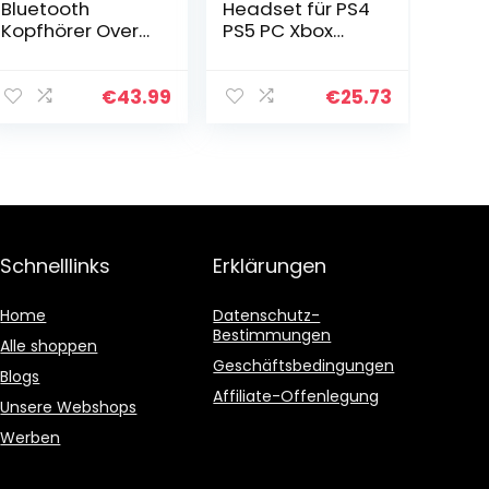
Bluetooth
Headset für PS4
Kopfhörer Over
PS5 PC Xbox
Ear [Bis zu 110
One, PS4
Stdn & BT 5.2]
Headset mit
Geschlossene
Mikrofon Noise
€
43.99
€
25.73
Musik
Cancelling, 3D
Headphones
Stereo Surround
Kabellos mit
Sound…
50mm Treiber…
Schnelllinks
Erklärungen
Home
Datenschutz-
Bestimmungen
Alle shoppen
Geschäftsbedingungen
Blogs
Affiliate-Offenlegung
Unsere Webshops
Werben