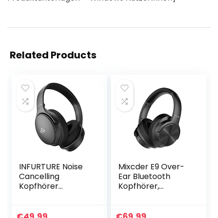
Related Products
INFURTURE Noise
Mixcder E9 Over-
Cancelling
Ear Bluetooth
Kopfhörer
Kopfhörer,
Bluetooth
Faltbare Kabellose
5.0,Drahtlose
Noise Cancelling
Over-Ear-
Kopfhörer mit
€
49.99
€
69.99