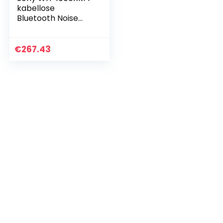
kabellose
Bluetooth Noise
Cancelling
Kopfhörer (30h
Akku, Touch Sensor,
€
267.43
Schnellladefunktion
, optimiert…