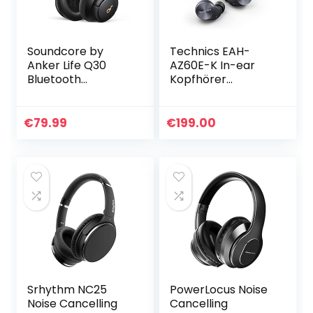
Soundcore by
Technics EAH-
Anker Life Q30
AZ60E-K In-ear
Bluetooth
Kopfhörer
Kopfhörer, Hybrid
Bluetooth mit
Active
Geräuschunterdrü
Geräuschisolierun
ckung, integriertes
€
79.99
€
199.00
g, Individuelle Modi,
Mikrofon, Schwarz
Hi-Res Sound, EQ…
Srhythm NC25
PowerLocus Noise
Noise Cancelling
Cancelling