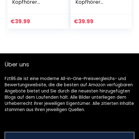
Kopfhörer
Kopfhörer
Bluetooth
Bluetooth,
5.0,Faltbar,Kabello
Kabellose
s ANC Over Ear mit
Kopfhörer Over-
€
39.99
€
39.99
50h
Ear mit
Akkuleistung,Mikro
Mikrofon,Faltbar,
…
ANC Kopfhörer
mit…
Über uns
Fzt86.de ist eine moderne All-in-One-Preisvergleichs- und
Bewertungswebsite, die die besten auf Amazon verfügbaren
Angebote bietet und Sie durch die neuesten hinzugefügten
Blogs auf dem Laufenden hält. Alle Bilder unterliegen dem
Urheberrecht ihrer jeweiligen Eigentümer. Alle zitierten Inhalte
stammen aus ihren jeweiligen Quellen.