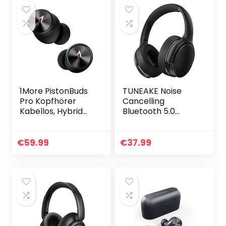
1More PistonBuds
TUNEAKE Noise
Pro Kopfhörer
Cancelling
Kabellos, Hybrid
Bluetooth 5.0
Active Noise
Kopfhörer, Aktive
Cancelling
Geräuschisolierun
Kopfhörer,
g i-Fi-Stereo-
€
59.99
€
37.99
Bluetooth 5.2
Tiefbass mit 35Std,
Ohrhörer, 4
Over Ear…
Mikrofone…