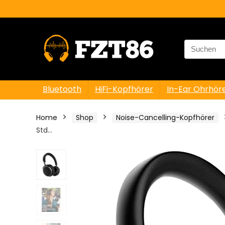
Search
for:
Bluetooth
HiFi-Kopfhörer
In-Ear Ohrhör
Home
Shop
Noise-Cancelling-Kopfhörer
Std…