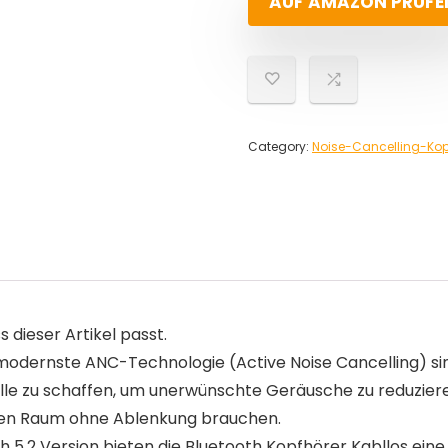
AUF AMAZON PRÜFE
Category:
Noise-Cancelling-Kop
s dieser Artikel passt.
odernste ANC-Technologie (Active Noise Cancelling) sin
 zu schaffen, um unerwünschte Geräusche zu reduzieren. 
einen Raum ohne Ablenkung brauchen.
 5.2 Version bieten die Bluetooth Kopfhörer Kabllos eine