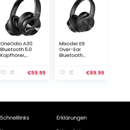
OneOdio A30
Mixcder E9
Bluetooth 5.0
Over-Ear
Kopfhörer,
Bluetooth
Hybrid Noise
Kopfhörer,
Cancelling
Faltbare
Kopfhörer, Over
Kabellose Noise
€
59.99
€
69.99
Ear Hi-Res
Cancelling
Sound bis zu 45
Kopfhörer mit
Stunden, mit…
Aktiver
Geräuschunterd
rückung…
Schnelllinks
Erklärungen