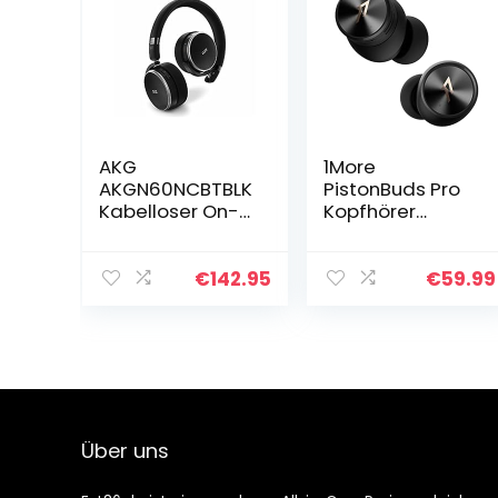
AKG
1More
AKGN60NCBTBLK
PistonBuds Pro
Kabelloser On-
Kopfhörer
Ear-Kopfhörer
Kabellos, Hybrid
mit aktivem
Active Noise
Noise-
Cancelling
€
142.95
€
59.99
Cancelling
Kopfhörer,
schwarz
Bluetooth 5.2
Ohrhörer, 4
Mikrofone…
Über uns