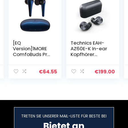
[EQ
Technics EAH-
Version]1MORE
AZ60E-K In-ear
ComfoBuds Pro
Kopfhörer
Active Noise
Bluetooth mit
Cancelling
Geräuschunterd
Kopfhörer mit 22
rückung,
€
64.55
€
199.00
EQ, Kopfhörer
integriertes
Kabellos mit 5
Mikrofon,
aktiver…
Schwarz
TRETEN SIE UNSERER MAIL-LISTE FÜR BESTE BEI
Bietet an