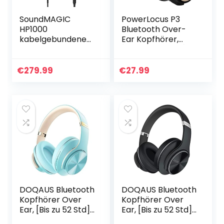
SoundMAGIC
PowerLocus P3
HP1000
Bluetooth Over-
kabelgebundene
Ear Kopfhörer,
Over-Ear-
[40std Spielzeit]
Kopfhörer, HiFi-
Kopfhörer
Stereo,
Kabellos mit HD
€
279.99
€
27.99
professionelle
Stereo,Faltbar
Premium-
Wireless…
Kopfhörer,
geräuschisolierend
…
DOQAUS Bluetooth
DOQAUS Bluetooth
Kopfhörer Over
Kopfhörer Over
Ear, [Bis zu 52 Std]
Ear, [Bis zu 52 Std]
Kopfhörer
Kopfhörer