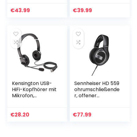
Kabellos mit 3 EQ-
Kabellos mit 3 EQ-
Modi, HiFi Stereo
Modi, Dual 40mm
€
43.99
€
39.99
Faltbare Headset
Treiber, Memory-
mit…
Protein…
Kensington USB-
Sennheiser HD 559
HiFi-Kopfhörer mit
ohrumschließende
Mikrofon,
r, offener
Hochwertiger
Kopfhörer
Stereosound,
schwarz/anthrazit
Einstellbares
matt
€
28.20
€
77.99
Mikrofon mit
Geräuschunterdrü
ckung…