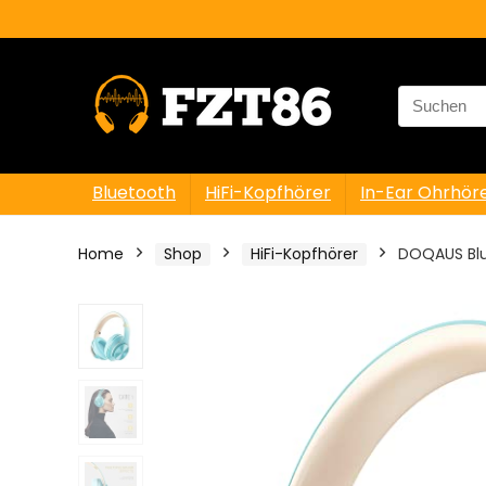
Search
for:
Bluetooth
HiFi-Kopfhörer
In-Ear Ohrhör
Home
Shop
HiFi-Kopfhörer
DOQAUS Blue