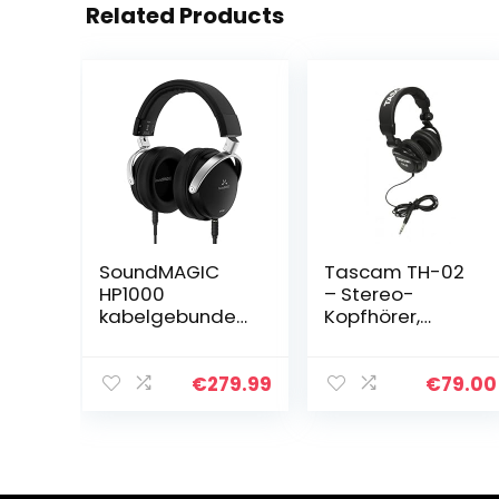
Related Products
SoundMAGIC
Tascam TH-02
HP1000
– Stereo-
kabelgebunden
Kopfhörer,
e Over-Ear-
Schwarz
Kopfhörer, HiFi-
Stereo,
€
279.99
€
79.00
professionelle
Premium-
Kopfhörer,
geräuschisoliere
nd…