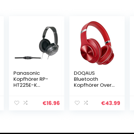
Panasonic
DOQAUS
Kopfhörer RP-
Bluetooth
HT225E-K
Kopfhörer Over
Schwarz
Ear, [Bis zu 52
Std] Kabellose
Kopfhörer mit 3
€
16.96
€
43.99
EQ-Modi, HiFi
Stereo Faltbare
Headset mit…