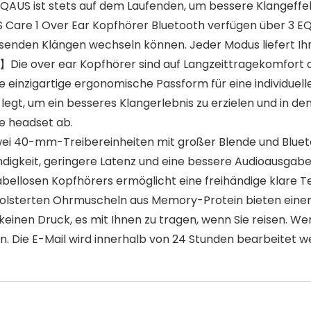
US ist stets auf dem Laufenden, um bessere Klangeffekte
Care 1 Over Ear Kopfhörer Bluetooth verfügen über 3 EQ-
nden Klängen wechseln können. Jeder Modus liefert Ihn
Die over ear Kopfhörer sind auf Langzeittragekomfort 
e einzigartige ergonomische Passform für eine individuell
 legt, um ein besseres Klangerlebnis zu erzielen und in d
ie headset ab.
ei 40-mm-Treibereinheiten mit großer Blende und Bluet
digkeit, geringere Latenz und eine bessere Audioausgabe
abellosen Kopfhörers ermöglicht eine freihändige klare 
sterten Ohrmuscheln aus Memory-Protein bieten einen 
ibt keinen Druck, es mit Ihnen zu tragen, wenn Sie reisen
ren. Die E-Mail wird innerhalb von 24 Stunden bearbeitet w