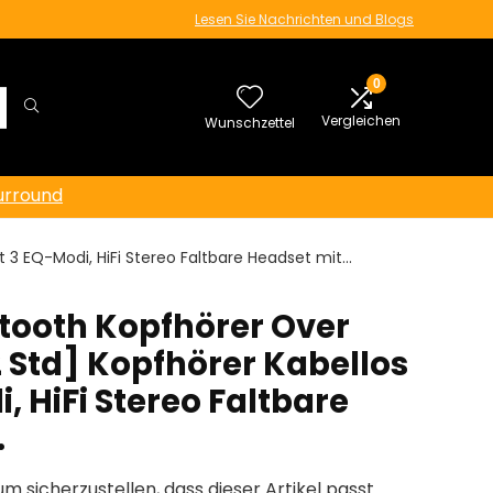
Lesen Sie Nachrichten und Blogs
0
Vergleichen
Wunschzettel
urround
t 3 EQ-Modi, HiFi Stereo Faltbare Headset mit…
tooth Kopfhörer Over
52 Std] Kopfhörer Kabellos
, HiFi Stereo Faltbare
…
um sicherzustellen, dass dieser Artikel passt.