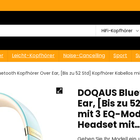
HiFi-Kopfhörer
er
Leicht-Kopfhörer
Noise-Cancelling
Sport
S
tooth Kopfhörer Over Ear, [Bis zu 52 Std] Kopfhörer Kabellos mi
DOQAUS Blue
Ear, [Bis zu 
mit 3 EQ-Modi
Headset mit
Geben Sie Ihr Modell ein, 