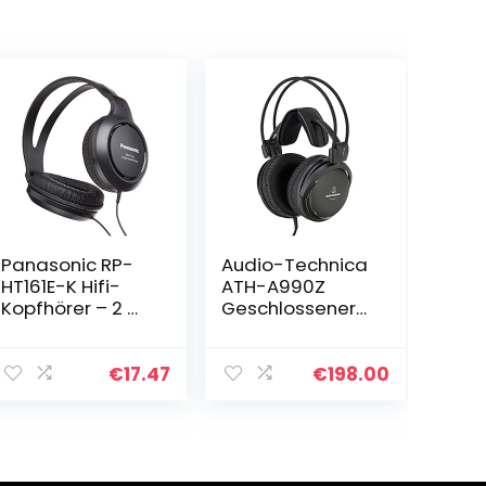
Panasonic RP-
Audio-Technica
HT161E-K Hifi-
ATH-A990Z
Kopfhörer – 2 m
Geschlossener
langes Kabel,
HiFi-Kopfhörer
10-27.000 Hz, 30
kräftiges
mm Wandler,
dunkelgrün-
€
17.47
€
198.00
schwarz
metallic finish