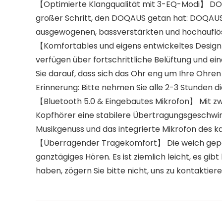
【Optimierte Klangqualität mit 3-EQ-Modi】 DOQA
großer Schritt, den DOQAUS getan hat: DOQAUS 
ausgewogenen, bassverstärkten und hochauflöse
【Komfortables und eigens entwickeltes Design】
verfügen über fortschrittliche Belüftung und ein
Sie darauf, dass sich das Ohr eng um Ihre Ohren
Erinnerung: Bitte nehmen Sie alle 2-3 Stunden d
【Bluetooth 5.0 & Eingebautes Mikrofon】 Mit zw
Kopfhörer eine stabilere Übertragungsgeschwin
Musikgenuss und das integrierte Mikrofon des k
【Überragender Tragekomfort】 Die weich gepol
ganztägiges Hören. Es ist ziemlich leicht, es g
haben, zögern Sie bitte nicht, uns zu kontaktie