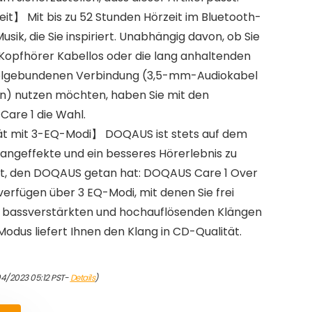
eit】 Mit bis zu 52 Stunden Hörzeit im Bluetooth-
ik, die Sie inspiriert. Unabhängig davon, ob Sie
 Kopfhörer Kabellos oder die lang anhaltenden
belgebundenen Verbindung (3,5-mm-Audiokabel
n) nutzen möchten, haben Sie mit den
are 1 die Wahl.
ät mit 3-EQ-Modi】 DOQAUS ist stets auf dem
angeffekte und ein besseres Hörerlebnis zu
ritt, den DOQAUS getan hat: DOQAUS Care 1 Over
erfügen über 3 EQ-Modi, mit denen Sie frei
 bassverstärkten und hochauflösenden Klängen
odus liefert Ihnen den Klang in CD-Qualität.
04/2023 05:12 PST-
Details
)