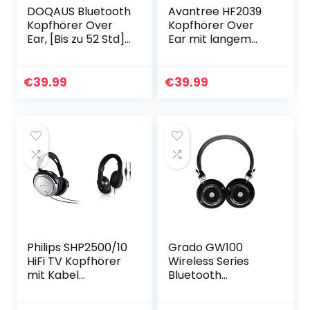
DOQAUS Bluetooth
Avantree HF2039
Kopfhörer Over
Kopfhörer Over
Ear, [Bis zu 52 Std]
Ear mit langem
Kopfhörer
Kabel für TV,
Kabellos mit 3 EQ-
Optische/RCA/AU
Modi, Dual 40mm
X Unterstützung,
€
39.99
€
39.99
Treiber, Memory-
5m verlängertes
Protein…
Spiralkabel…
Philips SHP2500/10
Grado GW100
HiFi TV Kopfhörer
Wireless Series
mit Kabel
Bluetooth
(Exzellenter Sound,
Kopfhörer, 0.99 x
Geräuschisolation,
0.99 x 0.99 cm