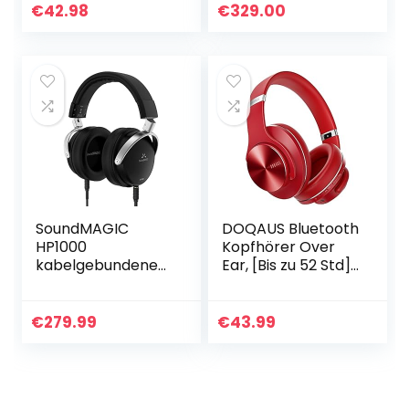
6 m Kabel)
€
42.98
€
329.00
Silber/schwarz…
SoundMAGIC
DOQAUS Bluetooth
HP1000
Kopfhörer Over
kabelgebundene
Ear, [Bis zu 52 Std]
Over-Ear-
Kabellose
Kopfhörer, HiFi-
Kopfhörer mit 3
Stereo,
EQ-Modi, HiFi
€
279.99
€
43.99
professionelle
Stereo Faltbare
Premium-
Headset mit…
Kopfhörer,
geräuschisolierend