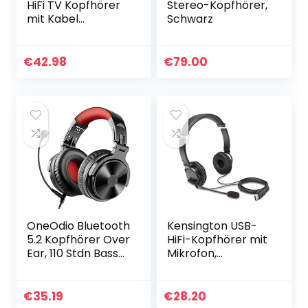
HiFi TV Kopfhörer
Stereo-Kopfhörer,
mit Kabel
Schwarz
(Exzellenter Sound,
Geräuschisolation,
6 m Kabel)
€
42.98
€
79.00
Silber/schwarz…
OneOdio Bluetooth
Kensington USB-
5.2 Kopfhörer Over
HiFi-Kopfhörer mit
Ear, 110 Stdn Bass
Mikrofon,
Kopfhörer
Hochwertiger
Kabellos mit
Stereosound,
Mikrofon für
Einstellbares
€
35.19
€
28.20