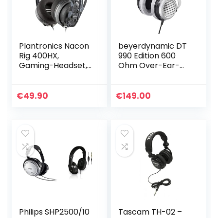
Plantronics Nacon
beyerdynamic DT
Rig 400HX,
990 Edition 600
Gaming-Headset,
Ohm Over-Ear-
3,5-mm-Klinke, für
Stereo Kopfhörer.
Xbox One, Xbox
Offene Bauweise,
Series X und PC,
kabelgebunden,
€
49.90
€
149.00
Urban Camo
High-End, für
spezielle…
Philips SHP2500/10
Tascam TH-02 –