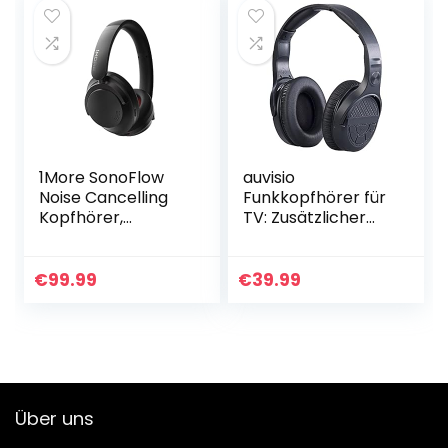
top, bis…
Meter…
1More SonoFlow
auvisio
Noise Cancelling
Funkkopfhörer für
Kopfhörer,
TV: Zusätzlicher
Bluetooth
Stereo-Funk-
Kopfhörer mit
Kopfhörer für 2in1-
Aktiver
Funk-/Ladestation
€
99.99
€
39.99
Geräuschunterdrü
OK-300
ckung, 70 Stunden
(Kopfhörer ohne
Wiedergabe…
Kabel…
Über uns