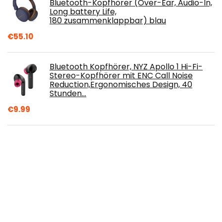
Bluetooth-Kopfhörer (Over-Ear, Audio-In,
Long battery Life,
180 zusammenklappbar) blau
€
55.10
Bluetooth Kopfhörer, NYZ Apollo 1 Hi-Fi-
Stereo-Kopfhörer mit ENC Call Noise
Reduction,Ergonomisches Design, 40
Stunden…
€
9.99
wasserdichte Knochenschall Kopfhörer,
Sport Kopfhörer mit 8G Speicher, MP3
Modus, Mikrofon, kabellos Bluetooth 5.2
Open…
€
139.00
Neesolo Kinder Kopfhörer, Kabel
Kopfhörer für Kinder, 3.5 mm Aux Jack