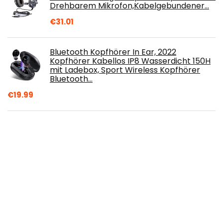
Drehbarem Mikrofon,Kabelgebundener…
€
31.01
Bluetooth Kopfhörer In Ear, 2022
Kopfhörer Kabellos IP8 Wasserdicht 150H
mit Ladebox, Sport Wireless Kopfhörer
Bluetooth…
€
19.99
SHUAIGUO AX120 Luminous Headset 3,5
mm Audio-USB-Anschluss 50 mm
Surround Bass Sound Musik Kopfhörer
Omnidirektionales…
€
23.99
Hama Donut-cherry Over-Ear Stereo
Kopfhörer