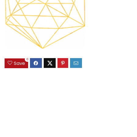
0
Save