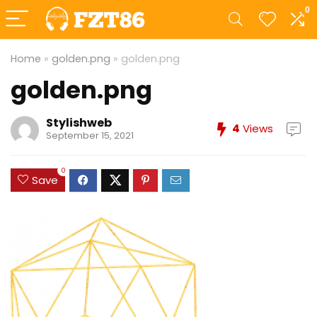
0
Home
»
golden.png
»
golden.png
golden.png
Stylishweb
4
Views
September 15, 2021
0
Save