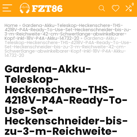
0
Home
»
Gardena-Akku-Teleskop-Heckenschere-THS-
4218V-P4A-Ready-To-Use-Set-Heckenschneider-bis-zu-
3-m-Reichweite-42-cm-Schwertlange-abwinkelbarer-
Kopf-inkl-18V-P4A-Akku-14732-20
»
Gardena-Akku-
Teleskop-Heckenschere-THS-4218V-P4A-Ready-To-Use-
Set-Heckenschneider-bis-zu-3-m-Reichweite-42-cm-
Schwertlange-abwinkelbarer-Kopf-inkl-18V-P4A-Akku-
14732-20
Gardena-Akku-
Teleskop-
Heckenschere-THS-
4218V-P4A-Ready-To-
Use-Set-
Heckenschneider-bis-
zu-3-m-Reichweite-