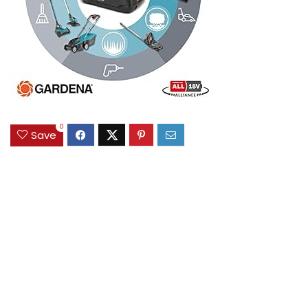
0
Save