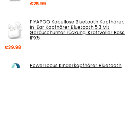
€
25.99
FIYAPOO Kabellose Bluetooth Kopfhörer,
In-Ear Kopfhörer Bluetooth 5.3 Mit
Geräuschunter rückung, Kraftvoller Bass,
IPX5…
€
39.98
PowerLocus Kinderkopfhörer Bluetooth,
Kinder Kopfhörer Over-Ear mit 85db
Lautstärkebegrenzung LED-licht Faltbare
HD…
€
24.99
UMIDIGI Kabellose Kopfhörer AirBuds
Bluetooth 5.0 In-Ear-Kopfhörer
Umgebungsgeräuschunterdrückung
Bluetooth-Kopfhörer…