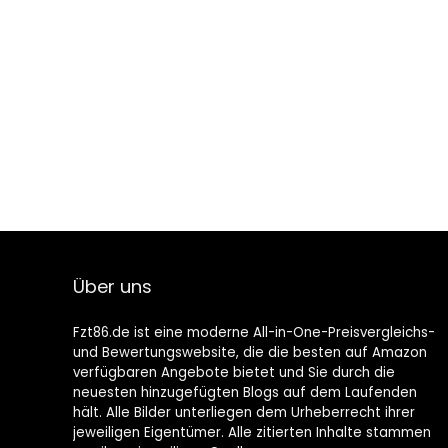
Über uns
Fzt86.de ist eine moderne All-in-One-Preisvergleichs-
und Bewertungswebsite, die die besten auf Amazon
verfügbaren Angebote bietet und Sie durch die
neuesten hinzugefügten Blogs auf dem Laufenden
hält. Alle Bilder unterliegen dem Urheberrecht ihrer
jeweiligen Eigentümer. Alle zitierten Inhalte stammen