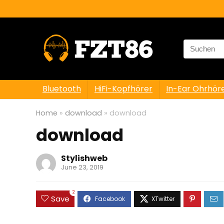
Search
for:
Bluetooth
HiFi-Kopfhörer
In-Ear Ohrhör
Home
»
download
»
download
download
Stylishweb
June 23, 2019
2
Save