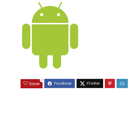
2
Save