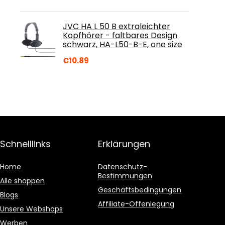
JVC HA L 50 B extraleichter
Kopfhörer - faltbares Design
schwarz, HA-L50-B-E, one size
€
10.89
Schnelllinks
Erklärungen
Home
Datenschutz-
Bestimmungen
Alle shoppen
Geschäftsbedingungen
Blogs
Affiliate-Offenlegung
Unsere Webshops
Werben