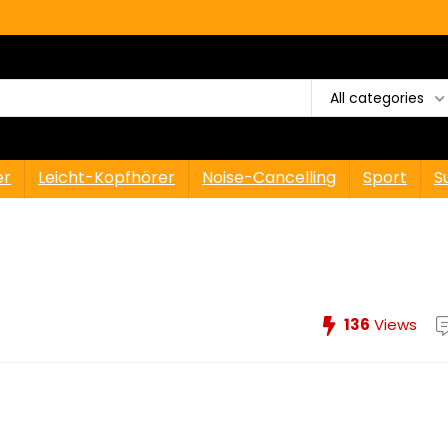
All categories
er
Leicht-Kopfhörer
Noise-Cancelling
Sport
S
136
Views