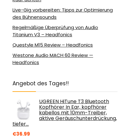
Live-Gig vorbereiten: Tipps zur Optimierung
des Bühnensounds
Regelmäßige Überprüfung von Audio
Titanium V3 – Headfonics
Questyle M15 Review – Headfonics
Westone Audio MACH 60 Review —
Headfonics
Angebot des Tages!!
UGREEN HiTune T3 Bluetooth
Kopfhörer In Ear, kopfhörer
kabellos mit 10mm-Treiber,
aktive Geräuschunterdrückung,
tiefer…
€
36.99