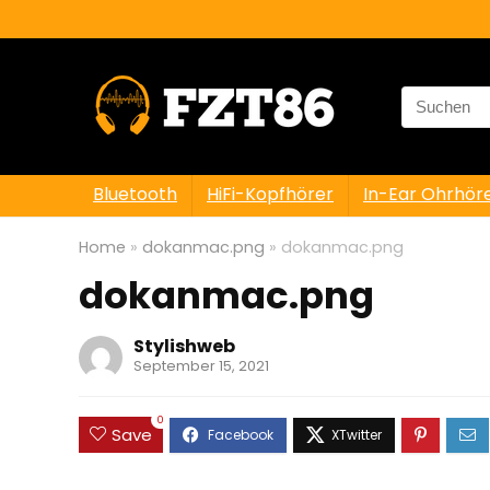
Search
for:
Bluetooth
HiFi-Kopfhörer
In-Ear Ohrhör
Home
»
dokanmac.png
»
dokanmac.png
dokanmac.png
Stylishweb
September 15, 2021
0
Save