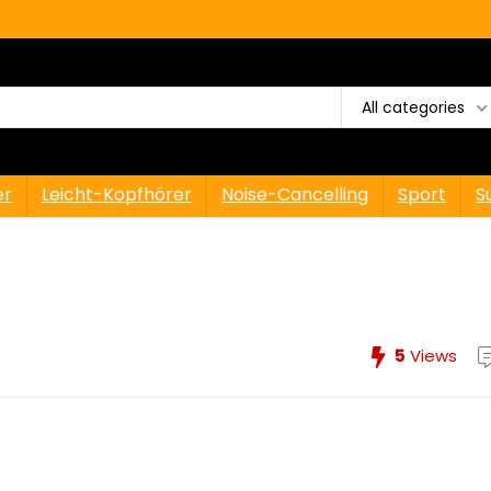
All categories
er
Leicht-Kopfhörer
Noise-Cancelling
Sport
S
5
Views