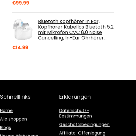
€
99.99
Bluetoth Kopfhörer In Ear,
Kopfhörer Kabellos Bluetoth 5.2
mit Mikrofon CVC 8.0 Noise
Cancelling, In-Ear Ohrhörer…
€
14.99
Schnelllinks
Erklärungen
Home
Datenschutz-
Bestimmungen
Alle shoppen
Geschäftsbedingungen
Blogs
Affiliate-Offenlegung