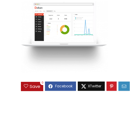
0
Save