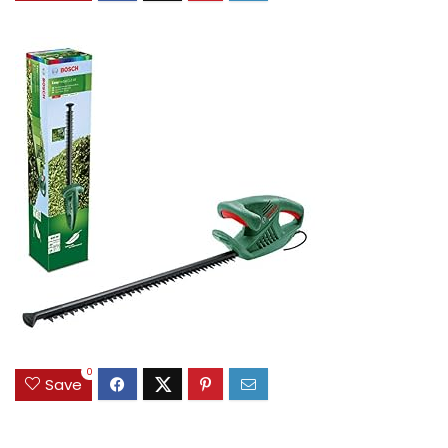
0
Save