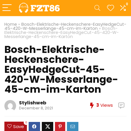
0
Home
»
Bosch-Elektrische-Heckenschere-EasyHedgeCut-
45-420-W-Messerlange-45-cm-im-Karton
»
Bosch-
Elektrische-Heckenschere-EasyHedgeCut-45-420-W-
Messerlange-45-cm-im-Karton
Bosch-Elektrische-
Heckenschere-
EasyHedgeCut-45-
420-W-Messerlange-
45-cm-im-Karton
Stylishweb
3
Views
December 8, 2021
0
Save