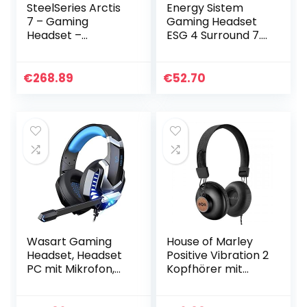
SteelSeries Arctis
Energy Sistem
7 – Gaming
Gaming Headset
Headset –
ESG 4 Surround 7.1
verlustfreies und
White (Kopfhörer
drahtloses – DTS
LED-Beleuchtung,
Headphone:X v2.0
7.1 Surround-
€
268.89
€
52.70
Surround -
Sound,
Schwarz &
ohrumfassende…
HyperX…
Wasart Gaming
House of Marley
Headset, Headset
Positive Vibration 2
PC mit Mikrofon,
Kopfhörer mit
Gaming Kopfhörer
Mikrofon, 50 mm
für PS4, PS5, Xbox
Ohr, Schwarz –