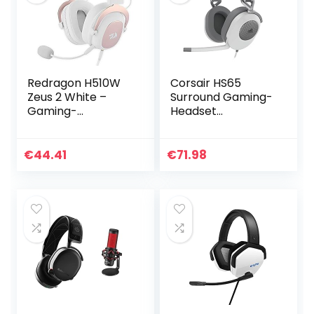
Redragon H510W
Corsair HS65
Zeus 2 White –
Surround Gaming-
Gaming-
Headset
Kopfhörer –
(Kunstleder-
Komfortables
Ohrmuscheln aus
Headset – High
Memory-
€
44.41
€
71.98
Definition Audio +
Schaumstoff,
leistungsstarke
Dolby Audio 7.1-
Bässe…
Surround-Sound
auf…