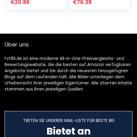
One, Switch,
Amazon Vine (EM-
€
20.86
€
76.38
3.5mm Headset
JH121-SB)
für…
Über uns
Fzt86.de ist eine moderne All-in-One-Preisvergleichs- und
Bewertungswebsite, die die besten auf Amazon verfügbaren
Angebote bietet und Sie durch die neuesten hinzugefügten
Blogs auf dem Laufenden hält. Alle Bilder unterliegen dem
Urheberrecht ihrer jeweiligen Eigentümer. Alle zitierten Inhalte
stammen aus ihren jeweiligen Quellen.
TRETEN SIE UNSERER MAIL-LISTE FÜR BESTE BEI
Bietet an