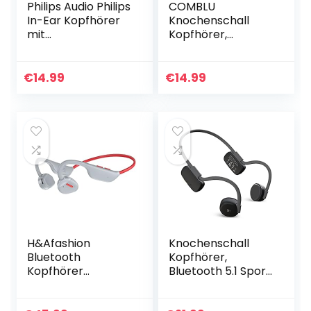
Philips Audio Philips
COMBLU
In-Ear Kopfhörer
Knochenschall
mit
Kopfhörer,
Mikrofon/Fitness-
Bluetooth 5.1
und
Wireless Bone
Sportkopfhörer
Conduction
€
14.99
€
14.99
(mit Kabel) / IPX2
Kopfhörer, Open
Schweißresistent…
Ear Sport
Kopfhörer,
Kabelloser…
H&Afashion
Knochenschall
Bluetooth
Kopfhörer,
Kopfhörer
Bluetooth 5.1 Sport
Sport,Open-Ear
Kabellose Headset
Kopfhörer,Luftleitu
mit ENC Noise