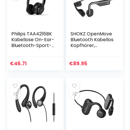
Philips TAA4216BK
SHOKZ OpenMove
Kabellose On-Ear-
Bluetooth Kabellos
Bluetooth-Sport-
Kopfhörer,
Kopfhörer | Leicht
Knochenschall
und Robust |
Bone Conduction
Waschbare
Wireless Headset,
€
46.71
€
89.95
Ohrmuschelpolste
Wasserdicht
r | IP55…
Staubdicht…