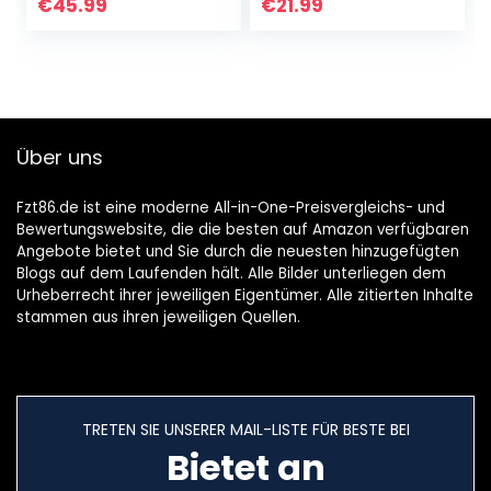
ngs-
Cancelling MIC,
€
45.99
€
21.99
Sportohrhörer，
IPX6 wasserdichte
Bluetooth
Bone…
Kopfhörer 5.3
IPX6…
Über uns
Fzt86.de ist eine moderne All-in-One-Preisvergleichs- und
Bewertungswebsite, die die besten auf Amazon verfügbaren
Angebote bietet und Sie durch die neuesten hinzugefügten
Blogs auf dem Laufenden hält. Alle Bilder unterliegen dem
Urheberrecht ihrer jeweiligen Eigentümer. Alle zitierten Inhalte
stammen aus ihren jeweiligen Quellen.
TRETEN SIE UNSERER MAIL-LISTE FÜR BESTE BEI
Bietet an