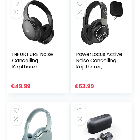
INFURTURE Noise
PowerLocus Active
Cancelling
Noise Cancelling
Kopfhörer
Kopfhörer,
Bluetooth
Bluetooth Over-
5.0,Drahtlose
Ear Kopfhörer mit
Over-Ear-
Geräuschunterdrü
€
49.99
€
53.99
Kopfhörer,Hi-Fi-
ckung, Kabellose…
Stereo-Tiefbass…