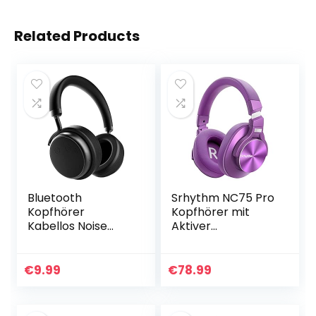
Related Products
Bluetooth
Srhythm NC75 Pro
Kopfhörer
Kopfhörer mit
Kabellos Noise
Aktiver
Cancelling –
Geräuschunterdrü
XSOUND H5D
ckung Drahtloser
50MM Over Ear
Bluetooth 5.3
€
9.99
€
78.99
Noise Cancelling
Over-Ear mit
Kopfhoerer mit 30
Mikrofon…
Std…