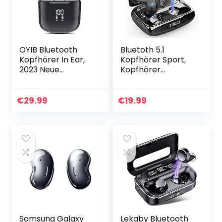
OYIB Bluetooth
Bluetoth 5.1
Kopfhörer In Ear,
Kopfhörer Sport,
2023 Neue
Kopfhörer
Bluetooth 5.3
Kabellos In Ear
Kabellos
Kabellose
Kopfhörer mit 4
Sportkopfhörer
€
29.99
€
19.99
ENC Mikro,
IP7 Wasserdicht
Immersiver HiFi
Wireless Earbuds
Kopfhörer…
mit 2…
Samsung Galaxy
Lekaby Bluetooth