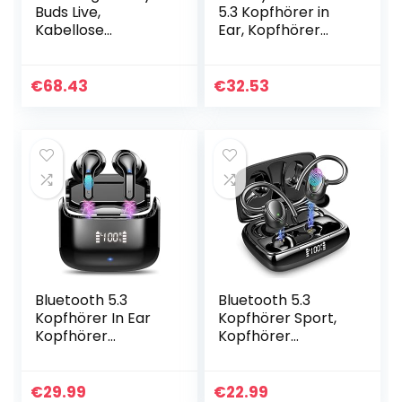
Buds Live,
5.3 Kopfhörer in
Kabellose
Ear, Kopfhörer
Bluetooth-
Kabellos Tiefer
Kopfhörer mit
Bass Eingebautes
Noise Cancelling
Mic, 100 Std
€
68.43
€
32.53
(ANC),
Spielzeit mit USB-
ausdauernder
C…
Akku, Sound by
AKG…
Bluetooth 5.3
Bluetooth 5.3
Kopfhörer In Ear
Kopfhörer Sport,
Kopfhörer
Kopfhörer
Kabellos mit Dual
Kabellos In Ear
Mikrofon, 2022
Kopfhörer
Neue Kabellose
Bluetooth Stereo
€
29.99
€
22.99