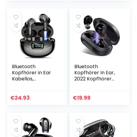
Mikrofon – Musik…
Anzeige…
Bluetooth
Bluetooth
Kopfhörer in Ear
Kopfhörer In Ear,
Kabellos,
2022 Kopfhörer
Bluetooth 5.1 Sport
Kabellos IP8
Ohrhörer mit HiFi
Wasserdicht 150H
Stereo Sound/LED
mit Ladebox, Sport
€
24.93
€
19.99
Anzeige/32 Std
Wireless
Akku/Touch…
Kopfhörer
Bluetooth…