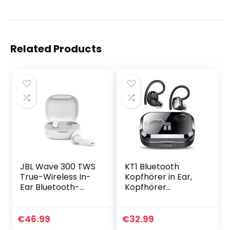
Related Products
JBL Wave 300 TWS
KT1 Bluetooth
True-Wireless In-
Kopfhörer in Ear,
Ear Bluetooth-
Kopfhörer
Kopfhörer in Weiß
Kabellos Bluetooth
– Kabellose
5.3, 120 Stunden
Ohrhörer mit
Spielzeit mit
€
46.99
€
32.99
integriertem
Ladeetui, LED-