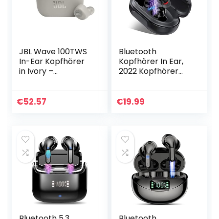
JBL Wave 100TWS
Bluetooth
In-Ear Kopfhörer
Kopfhörer In Ear,
in Ivory –
2022 Kopfhörer
Kabellose
Kabellos IP8
Earphones mit
Wasserdicht 150H
Deep Bass Sound
mit Ladebox, Sport
€
52.57
€
19.99
und Dual Connect
Wireless
– Bis zu 20
Kopfhörer
Stunden…
Bluetooth…
Bluetooth 5.3
Bluetooth