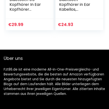
Kopfhörer In Ear
Kopfhörer in Ear
Kopfhörer
Kabellos,
Kabellos mit Dual
Bluetooth 5.1 Sport
Mikrofon, 2022
Ohrhörer mit HiFi
Neue Kabellose
Stereo Sound/LED
€
29.99
€
24.93
Kopfhörer
Anzeige/32 Std
Bluetooth 40H
Akku/Touch…
Deep…
Über uns
Fzt86.de ist eine moderne All-in-One-Preisvergleichs- und
Bewertungswebsite, die die besten auf Amazon verfügbaren
Angebote bietet und Sie durch die neuesten hinzugefügten
Blogs auf dem Laufenden hält. Alle Bilder unterliegen dem
Urheberrecht ihrer jeweiligen Eigentümer. Alle zitierten Inhalte
stammen aus ihren jeweiligen Quellen.