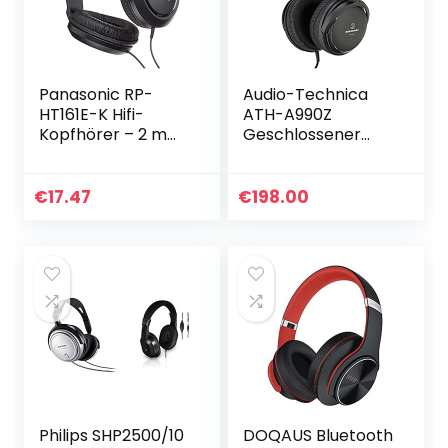
Panasonic RP-
Audio-Technica
HT161E-K Hifi-
ATH-A990Z
Kopfhörer – 2 m
Geschlossener
langes Kabel, 10-
HiFi-Kopfhörer
27.000 Hz, 30 mm
kräftiges
Wandler, schwarz
dunkelgrün-
€
17.47
€
198.00
metallic finish
Philips SHP2500/10
DOQAUS Bluetooth