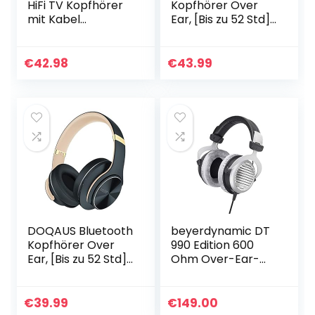
HiFi TV Kopfhörer
Kopfhörer Over
mit Kabel
Ear, [Bis zu 52 Std]
(Exzellenter Sound,
HiFi Stereo
Geräuschisolation,
Kopfhörer
6 m Kabel)
Kabellos mit 3 EQ-
€
42.98
€
43.99
Silber/schwarz…
Modi, Bluetooth
Headset mit…
DOQAUS Bluetooth
beyerdynamic DT
Kopfhörer Over
990 Edition 600
Ear, [Bis zu 52 Std]
Ohm Over-Ear-
Kabellose
Stereo Kopfhörer.
Kopfhörer mit 3
Offene Bauweise,
EQ-Modi, HiFi
kabelgebunden,
€
39.99
€
149.00