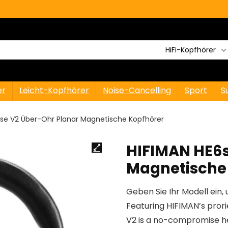
HiFi-Kopfhörer
er
Leicht-Kopfhörer
Noise-Cancelling
Sport
S
6se V2 Über-Ohr Planar Magnetische Kopfhörer
HIFIMAN HE6s
Magnetische
Geben Sie Ihr Modell ein, 
Featuring HIFIMAN’s pror
V2 is a no-compromise h