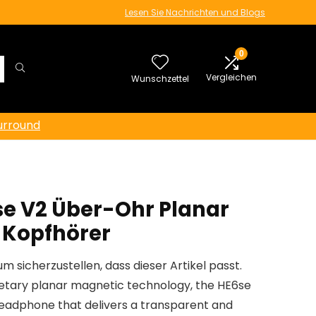
Lesen Sie Nachrichten und Blogs
0
Vergleichen
Wunschzettel
urround
e V2 Über-Ohr Planar
 Kopfhörer
um sicherzustellen, dass dieser Artikel passt.
ietary planar magnetic technology, the HE6se
eadphone that delivers a transparent and