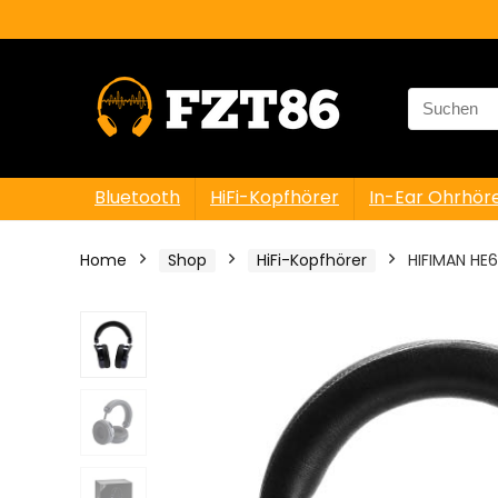
Search
for:
Bluetooth
HiFi-Kopfhörer
In-Ear Ohrhör
Home
Shop
HiFi-Kopfhörer
HIFIMAN HE