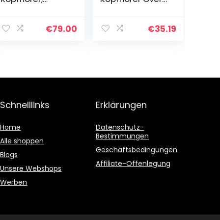
Schwarz
Ear, 110 Stdn
Bass Kopfhörer
Kabellos mit
€
79.00
€
35.19
Mikrofon für
Freisprechen,
HiFi Faltbares…
Schnelllinks
Erklärungen
Home
Datenschutz-
Bestimmungen
Alle shoppen
Geschäftsbedingungen
Blogs
Affiliate-Offenlegung
Unsere Webshops
Werben