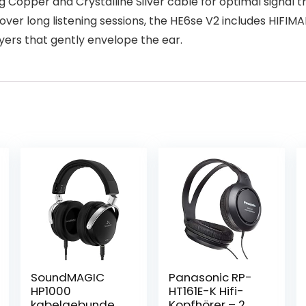
 Copper and Crystalline Silver cable for optimal signal tr
er long listening sessions, the HE6se V2 includes HIFI
yers that gently envelope the ear.
SoundMAGIC
Panasonic RP-
HP1000
HT161E-K Hifi-
kabelgebunden
Kopfhörer – 2 m