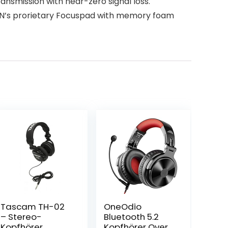
ansmission with near-zero signal loss.
MAN’s prorietary Focuspad with memory foam
Tascam TH-02
OneOdio
– Stereo-
Bluetooth 5.2
Kopfhörer,
Kopfhörer Over