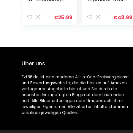
Kabellos Stereo
Ear, [Bis zu 52
Faltbare
Std] Kabellose
Kopfhörer
Kopfhörer mit 3
€
25.99
€
43.99
Kabellose und
EQ-Modi, HiFi
Kabel-
Stereo Faltbare
Kopfhörer mit…
Headset mit…
Über uns
Fzt86.de ist eine moderne All-in-One-Preisvergleichs-
und Bewertungswebsite, die die besten auf Amazon
verfügbaren Angebote bietet und Sie durch die
neuesten hinzugefügten Blogs auf dem Laufenden
hält. Alle Bilder unterliegen dem Urheberrecht ihrer
jeweiligen Eigentümer. Alle zitierten Inhalte stammen
aus ihren jeweiligen Quellen.