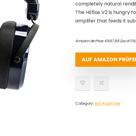
completely natural rendi
The HE6se V2 is hungry for
amplifer that feeds it su
Amazon.de Price:
€
687.88
(as of 09
AUF AMAZON PRÜFE
Category:
HiFi-Kopfhörer