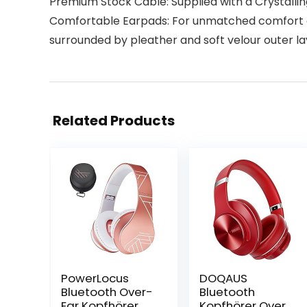
Premium Stock Cable: Supplied with a Crystalling
Comfortable Earpads: For unmatched comfort ov
surrounded by pleather and soft velour outer la
Related Products
PowerLocus
DOQAUS
Bluetooth Over-
Bluetooth
Ear Kopfhörer,
Kopfhörer Over