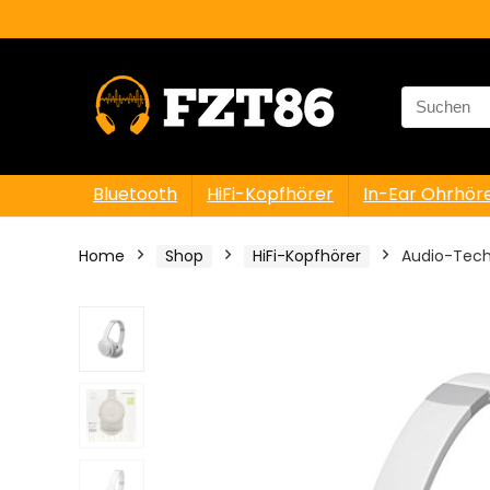
Search
for:
Bluetooth
HiFi-Kopfhörer
In-Ear Ohrhör
Home
Shop
HiFi-Kopfhörer
Audio-Tech