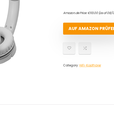
Amazon.de Price:
€
113.00
(as of 08/
AUF AMAZON PRÜFE
Category:
HiFi-Kopfhörer