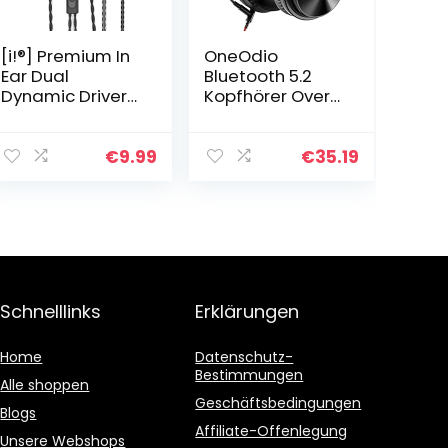
[i!®] Premium In
OneOdio
Ear Dual
Bluetooth 5.2
Dynamic Driver
Kopfhörer Over
Hi-Fi Kopfhörer
Ear, 110 Stdn
Ohrhörer
Bass Kopfhörer
Headset |
Kabellos mit
€
9.99
€
35.19
3,5mm Klinke
Mikrofon für
AUX Stecker |
Freisprechen,
Mikrofon…
HiFi Faltbares…
Schnelllinks
Erklärungen
Home
Datenschutz-
Bestimmungen
Alle shoppen
Geschäftsbedingungen
Blogs
Affiliate-Offenlegung
Unsere Webshops