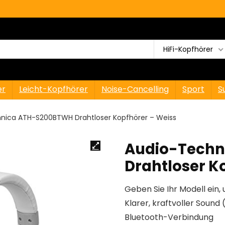
HiFi-Kopfhörer
er
Leicht-Kopfhörer
Noise-Cancelling
Sport
S
nica ATH-S200BTWH Drahtloser Kopfhörer – Weiss
Audio-Tech
Drahtloser K
Geben Sie Ihr Modell ein, 
Klarer, kraftvoller Soun
Bluetooth-Verbindung