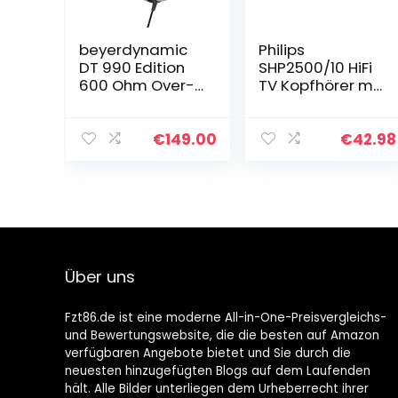
beyerdynamic
Philips
DT 990 Edition
SHP2500/10 HiFi
600 Ohm Over-
TV Kopfhörer mit
Ear-Stereo
Kabel
Kopfhörer.
(Exzellenter
Offene
Sound,
€
149.00
€
42.98
Bauweise,
Geräuschisolati
kabelgebunden,
on, 6 m Kabel)
High-End, für
Silber/schwarz…
spezielle…
Über uns
Fzt86.de ist eine moderne All-in-One-Preisvergleichs-
und Bewertungswebsite, die die besten auf Amazon
verfügbaren Angebote bietet und Sie durch die
neuesten hinzugefügten Blogs auf dem Laufenden
hält. Alle Bilder unterliegen dem Urheberrecht ihrer