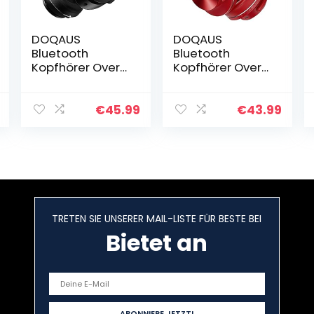
DOQAUS
DOQAUS
Bluetooth
Bluetooth
Kopfhörer Over-
Kopfhörer Over
Ear, 45h Akku
Ear, [Bis zu 52
Faltbar
Std] Kabellose
Kopfhörer
Kopfhörer mit 3
€
45.99
€
43.99
Kabellos mit
EQ-Modi, HiFi
Drehbarer
Stereo Faltbare
Lautstärkeregler
Headset mit…
,3 EQ Modi…
TRETEN SIE UNSERER MAIL-LISTE FÜR BESTE BEI
Bietet an