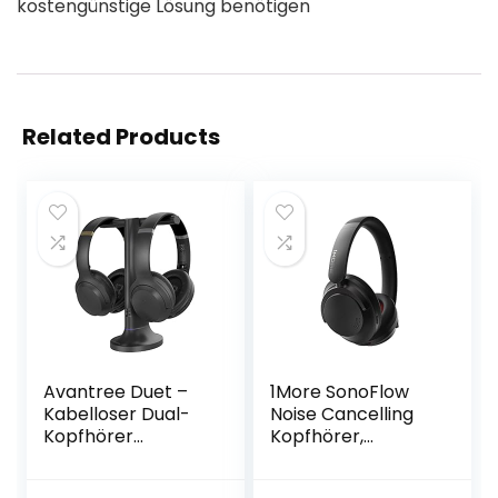
kostengünstige Lösung benötigen
Related Products
Avantree Duet –
1More SonoFlow
Kabelloser Dual-
Noise Cancelling
Kopfhörer
Kopfhörer,
Kabelloser
Bluetooth
Kopfhörer zum
Kopfhörer mit