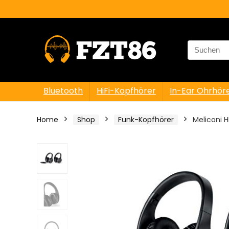
Search
for:
Bluetooth
HiFi-Kopfhörer
In-Ear Ohrhör
Home
Shop
Funk-Kopfhörer
Meliconi 