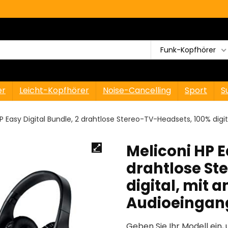
Funk-Kopfhörer
er
Leicht-Kopfhörer
Noise-Cancelling
Sport
S
HP Easy Digital Bundle, 2 drahtlose Stereo-TV-Headsets, 100% di
Meliconi HP E
drahtlose St
digital, mit
Audioeingan
Geben Sie Ihr Modell ein, 