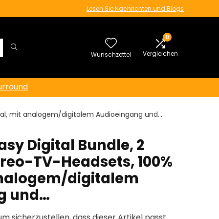
Lesen Sie Nachrichten und Blogs
0
Vergleichen
Wunschzettel
urround
gital, mit analogem/digitalem Audioeingang und…
asy Digital Bundle, 2
ereo-TV-Headsets, 100%
 analogem/digitalem
g und…
um sicherzustellen, dass dieser Artikel passt.