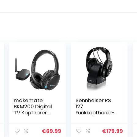
makemate
Sennheiser RS
BKM200 Digital
127
TV Kopfhörer
Funkkopfhörer-
Kabellos,
Set (Offener
Kabellose
und
Kopfhörer für
ohrumschließen
€
69.99
€
179.99