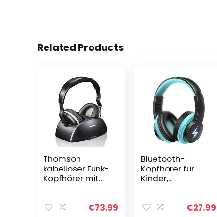
Related Products
Thomson
Bluetooth-
kabelloser Funk-
Kopfhörer für
Kopfhörer mit
Kinder,
Ladestation
kabellose/kabel
(WHP3321BK
gebundene
Over-Ear-
Kopfhörer mit
€
73.99
€
27.99