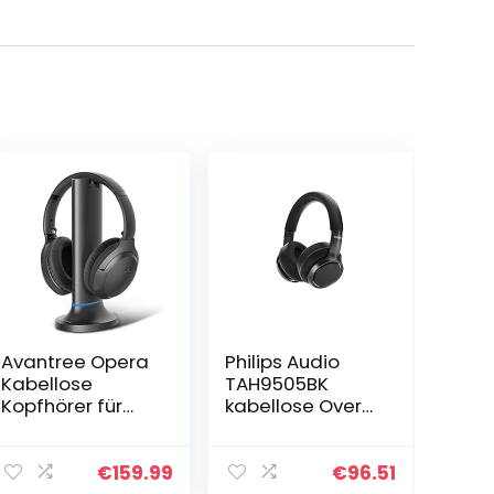
Avantree Opera
Philips Audio
Kabellose
TAH9505BK
Kopfhörer für
kabellose Over-
Fernseher mit
Ear-Kopfhörer,
Sendeladestati
Active Noise
on, Wireless
Cancellation
€
159.99
€
96.51