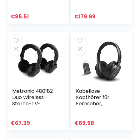
Ear-Kopfhörer,
ohrumschließend,
Active Noise
selbstlernende
Cancellation Pro,
Aussteuerungsaut
€
96.51
€
179.99
kabellose Over-
omatik)
Ear-Kopfhörer
für…
Metronic 480182
Kabellose
Duo Wireless-
Kopfhörer für
Stereo-TV-
Fernseher,
Headsets, Schwarz
Skyaudio
Funkkopfhörer
kabellos mit
€
67.39
€
69.98
2.4GHz
Transmitter, für