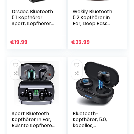
Drsaec Bluetooth
Wekily Bluetooth
5.1 Kopfhörer
5.2 Kopfhörer in
Sport, Kopfhörer
Ear, Deep Bass
Kabellos In Ear
Eingebautes Mic
Kopfhörer
Kopfhörer
Bluetooth Stereo
Kabellos, 40 Std
€
19.99
€
32.99
Bass mit LED
Spielzeit USB-C
Ladebox, IP7…
Ladebox…
Sport Bluetooth
Bluetooth-
Kopfhörer In Ear,
Kopfhörer, 5.0,
Ruisnto Kopfhörer
kabellos,
Kabellos
Bluetooth, Mini-In-