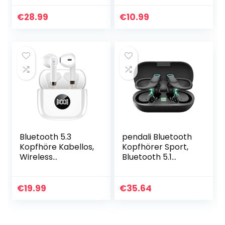
8Hrs+100Hrs
Ear-Kopfhörer,
Spielzeit LED
IPX5, wasserdicht,
€
28.99
€
10.99
Leistungsanzeige
Sport, 3D, Stereo,
Kopfhörer mit…
HiFi…
Bluetooth 5.3
pendali Bluetooth
Kopfhöre Kabellos,
Kopfhörer Sport,
Wireless
Bluetooth 5.1
Kopfhörer mit HiFi
Kopfhörer
Stereo Sound
Kabellos, IPX7
Integriertem Mic,
Wasserdicht HiFi
€
19.99
€
35.64
Noise Cancelling
Stereo Sound
Earbuds, 40…
Ohrhörer mit HD…