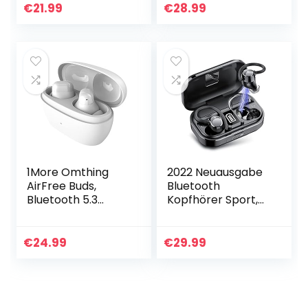
Anruf mit 4
Spielzeit LED
€
21.99
€
28.99
Mikrofon, IPX7
Leistungsanzeige
Wasserdichte…
Kopfhörer mit…
1More Omthing
2022 Neuausgabe
AirFree Buds,
Bluetooth
Bluetooth 5.3
Kopfhörer Sport,
Kopfhörer
Kopfhörer
Kabellos, In Ear
Kabellos 5.3 mit
Kopfhörer mit 44
Mikrofon,
€
24.99
€
29.99
Stunden Spielzeit,
120Stunden
einstellbare EQ…
Spielzeit, IPX7
wasserdichte…