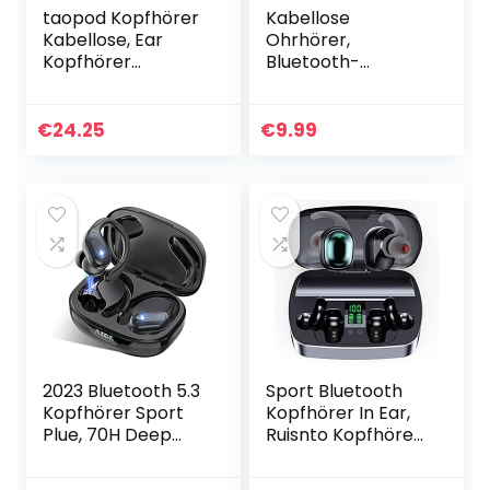
taopod Kopfhörer
Kabellose
Kabellose, Ear
Ohrhörer,
Kopfhörer
Bluetooth-
Bluetooth Mit
Kopfhörer, Sport,
Mikrofon, 40h
kabellose
Spielzeit Ipx7
Kopfhörer, Punchy
€
24.25
€
9.99
Wasserdicht USB C
Bass mit Typc-
Wireless…
C/24 Stunden
Spielzeit/IPX8…
2023 Bluetooth 5.3
Sport Bluetooth
Kopfhörer Sport
Kopfhörer In Ear,
Plue, 70H Deep
Ruisnto Kopfhörer
Bass Noise
Kabellos
Cancelling, ENC HD
8Hrs+100Hrs