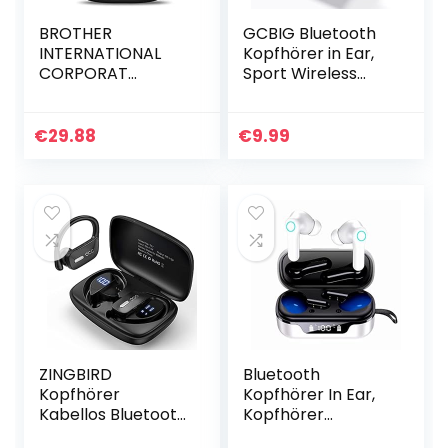
BROTHER
GCBIG Bluetooth
INTERNATIONAL
Kopfhörer in Ear,
CORPORAT
Sport Wireless
Kabellose Sport-
Earbuds, HiFi-
Kopfhörer,
Stereo Bluetooth
Bluetooth-
5.0 Kopfhörer
€
29.88
€
9.99
Kopfhörer mit
Kabellos, 40
Mikrofon,
Stunden…
kabellose mit USB-
C…
ZINGBIRD
Bluetooth
Kopfhörer
Kopfhörer In Ear,
Kabellos Bluetooth
Kopfhörer
Kopfhörer 48H
Kabellos Bluetooth