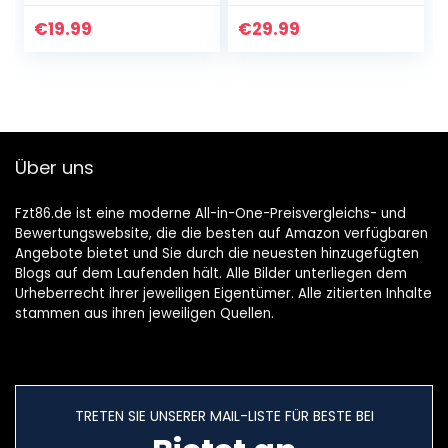
Wiedergabe in Ear
5.2 Tiefe Bässe,
Kopfhörer
100H Spielzeit
€
19.99
€
29.99
Bluetooth
Kabellose
Wasserdicht mit
Kopfhörer mit 4…
Mikrofon LED…
Über uns
Fzt86.de ist eine moderne All-in-One-Preisvergleichs- und
Bewertungswebsite, die die besten auf Amazon verfügbaren
Angebote bietet und Sie durch die neuesten hinzugefügten
Blogs auf dem Laufenden hält. Alle Bilder unterliegen dem
Urheberrecht ihrer jeweiligen Eigentümer. Alle zitierten Inhalte
stammen aus ihren jeweiligen Quellen.
TRETEN SIE UNSERER MAIL-LISTE FÜR BESTE BEI