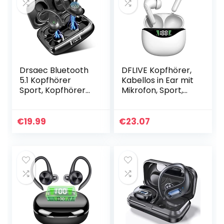
Drsaec Bluetooth
DFLIVE Kopfhörer,
5.1 Kopfhörer
Kabellos in Ear mit
Sport, Kopfhörer
Mikrofon, Sport,
Kabellos In Ear
IPX5, Touch
Kopfhörer
Control, HiFi
Bluetooth Stereo
Stereoklang, USB-
€
19.99
€
23.07
Bass mit LED
C Quick Charge,
Ladebox, IP7…
30H…