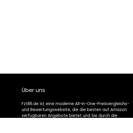
Über uns
Fzt86.de ist eine moderne All-in-One-Preisvergleichs-
und Bewertungswebsite, die die besten auf Amazon
verfügbaren Angebote bietet und Sie durch die
neuesten hinzugefügten Blogs auf dem Laufenden
hält. Alle Bilder unterliegen dem Urheberrecht ihrer