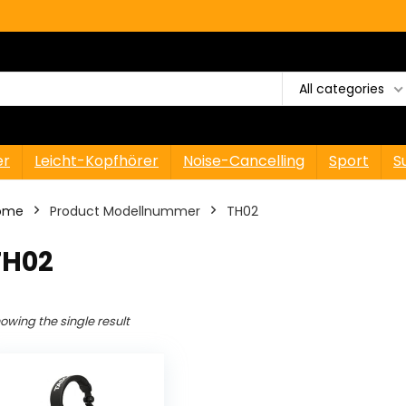
All categories
er
Leicht-Kopfhörer
Noise-Cancelling
Sport
S
ome
Product Modellnummer
‎TH02
TH02
owing the single result