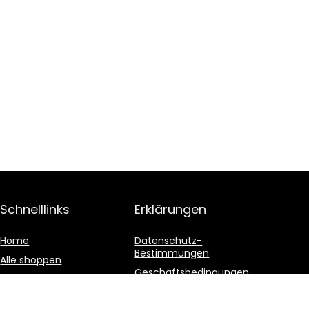
Schnelllinks
Erklärungen
Home
Datenschutz-
Bestimmungen
Alle shoppen
Geschäftsbedingungen
Blogs
Affiliate-Offenlegung
Unsere Webshops