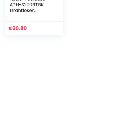
ATH-S200BTBK
Drahtloser
Kopfhörer –
Schwarz
€
60.80