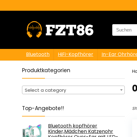
Search
for:
Bluetooth
HiFi-Kopfhörer
In-Ear Ohrhör
Produktkategorien
H
‎
Select a category
Top-Angebote!!
Sh
Bluetooth kopfhörer
Kinder,Mädchen Katzenohr
Kopfhörer Over-Ear mit LED-