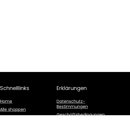
Schnelllinks
Erklärungen
Home
Datenschutz-
Bestimmungen
Alle shoppen
Geschäftsbedingungen
Blogs
Affiliate-Offenlegung
Unsere Webshops