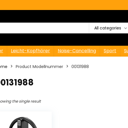
All categories
er
Leicht-Kopfhörer
Noise-Cancelling
Sport
S
ome
Product Modellnummer
‎00131988
00131988
owing the single result