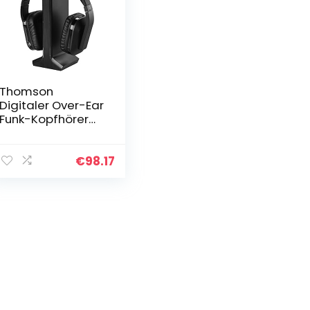
Thomson
Digitaler Over-Ear
Funk-Kopfhörer
(z.B. für
TV/HiFi/Smartpho
ne/Tablet/PC/La
€
98.17
ptop, mit
Ladestation,
kabellose…