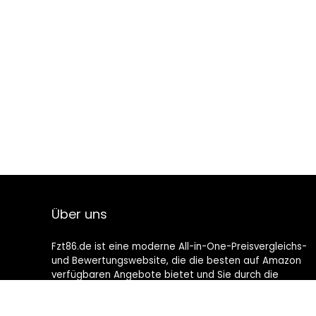
Über uns
Fzt86.de ist eine moderne All-in-One-Preisvergleichs-
und Bewertungswebsite, die die besten auf Amazon
verfügbaren Angebote bietet und Sie durch die
neuesten hinzugefügten Blogs auf dem Laufenden
hält. Alle Bilder unterliegen dem Urheberrecht ihrer