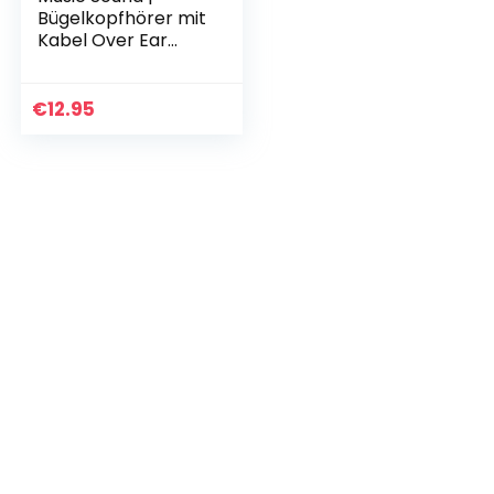
Bügelkopfhörer mit
Kabel Over Ear
Basic | On-Ear-
Kopfhörer
Faltbarer
€
12.95
Kopfbügel mit 1,2 m
Anti-Tangle-
Kabel…